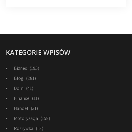
KATEGORIE WPISÓW
Biznes
(195)
Blog
(281)
Dom
(41)
Finanse
(11)
Handel
(31)
Motoryzacja
(158)
Rozrywka
(12)