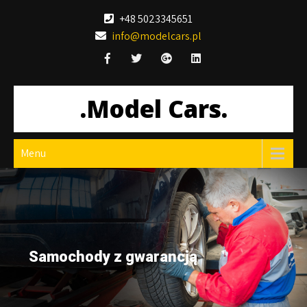
Skip
+48 5023345651
to
info@modelcars.pl
content
.Model Cars.
Menu
Samochody z gwarancją