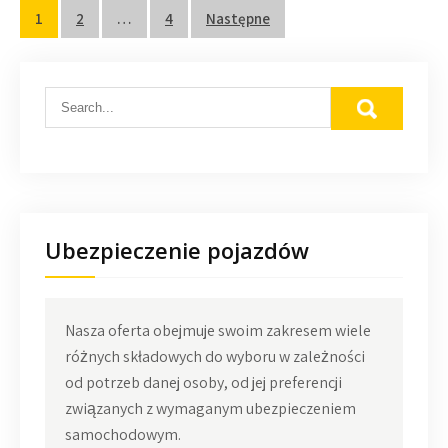
Stronicowanie
1
2
…
4
Następne
wpisów
Ubezpieczenie pojazdów
Nasza oferta obejmuje swoim zakresem wiele
różnych składowych do wyboru w zależności
od potrzeb danej osoby, od jej preferencji
związanych z wymaganym ubezpieczeniem
samochodowym.