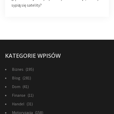
sypią się satelity?
KATEGORIE WPISÓW
Biznes
(195)
Blog
(281)
Dom
(41)
Finanse
(11)
Handel
(31)
Motoryzacja
(158)