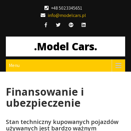
Skip
+48 5023345651
to
info@modelcars.pl
content
.Model Cars.
Menu
Finansowanie i
ubezpieczenie
Stan techniczny kupowanych pojazdów
używanych jest bardzo ważnym