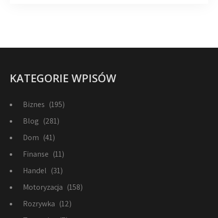
KATEGORIE WPISÓW
Biznes
(195)
Blog
(281)
Dom
(41)
Finanse
(11)
Handel
(31)
Motoryzacja
(158)
Rozrywka
(12)