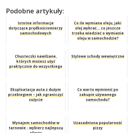
Podobne artykuły:
Istotne informacje
Co ile wymiana oleju, jaki
dotyczące prędkościomierzy
olej wybrać... co jeszcze
samochodowych
trzeba wiedzieć o wymianie
oleju w samochodzie?
Chusteczki nawilżane,
Stylowe schody wewnętrzne
których możesz użyć
praktycznie do wszystkiego
Eksploatacja auta z dużym
Co warto wymienić po
przebiegiem – jak ograniczyć
zakupie używanego
zużycie
samochodu?
Wynajem samochodów w
Uzasadniona popularność
tarnowie - wybierz najlepszą
pizzy
ofertę