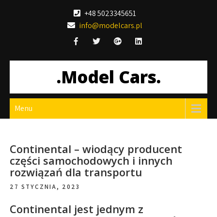
Skip
+48 5023345651
to
info@modelcars.pl
content
.Model Cars.
Menu
Continental – wiodący producent
części samochodowych i innych
rozwiązań dla transportu
27 STYCZNIA, 2023
Continental jest jednym z