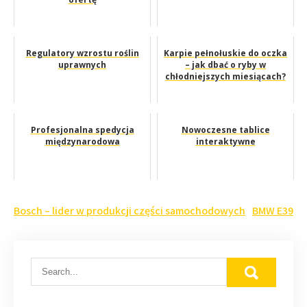
Regulatory wzrostu roślin
Karpie pełnołuskie do oczka
uprawnych
– jak dbać o ryby w
chłodniejszych miesiącach?
Profesjonalna spedycja
Nowoczesne tablice
międzynarodowa
interaktywne
Nawigacja
Bosch – lider w produkcji części samochodowych
BMW E39
wpisu