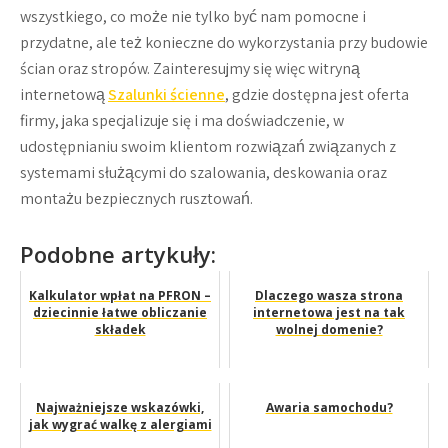
wszystkiego, co może nie tylko być nam pomocne i
przydatne, ale też konieczne do wykorzystania przy budowie
ścian oraz stropów. Zainteresujmy się więc witryną
internetową
Szalunki ścienne
, gdzie dostępna jest oferta
firmy, jaka specjalizuje się i ma doświadczenie, w
udostępnianiu swoim klientom rozwiązań związanych z
systemami służącymi do szalowania, deskowania oraz
montażu bezpiecznych rusztowań.
Podobne artykuły:
Kalkulator wpłat na PFRON –
Dlaczego wasza strona
dziecinnie łatwe obliczanie
internetowa jest na tak
składek
wolnej domenie?
Najważniejsze wskazówki,
Awaria samochodu?
jak wygrać walkę z alergiami