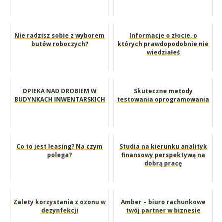
Nie radzisz sobie z wyborem
Informacje o złocie, o
butów roboczych?
których prawdopodobnie nie
wiedziałeś
OPIEKA NAD DROBIEM W
Skuteczne metody
BUDYNKACH INWENTARSKICH
testowania oprogramowania
Co to jest leasing? Na czym
Studia na kierunku analityk
polega?
finansowy perspektywą na
dobrą pracę
Zalety korzystania z ozonu w
Amber – biuro rachunkowe
dezynfekcji
twój partner w biznesie