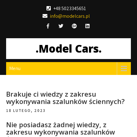
Skip
+48 5023345651
to
info@modelcars.pl
content
.Model Cars.
Menu
Brakuje ci wiedzy z zakresu
wykonywania szalunków ściennych?
18 LUTEGO, 2023
Nie posiadasz żadnej wiedzy, z
zakresu wykonywania szalunków