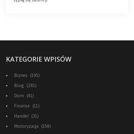
KATEGORIE WPISÓW
Biznes
(195)
Blog
(281)
Dom
(41)
Finanse
(11)
Handel
(31)
Motoryzacja
(158)