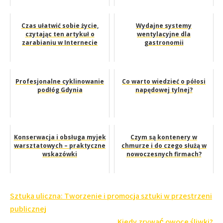
Czas ułatwić sobie życie,
Wydajne systemy
czytając ten artykuł o
wentylacyjne dla
zarabianiu w Internecie
gastronomii
Profesjonalne cyklinowanie
Co warto wiedzieć o półosi
podłóg Gdynia
napędowej tylnej?
Konserwacja i obsługa myjek
Czym są kontenery w
warsztatowych – praktyczne
chmurze i do czego służą w
wskazówki
nowoczesnych firmach?
Nawigacja
Sztuka uliczna: Tworzenie i promocja sztuki w przestrzeni
wpisu
publicznej
Kiedy zrywać owoce śliwki?