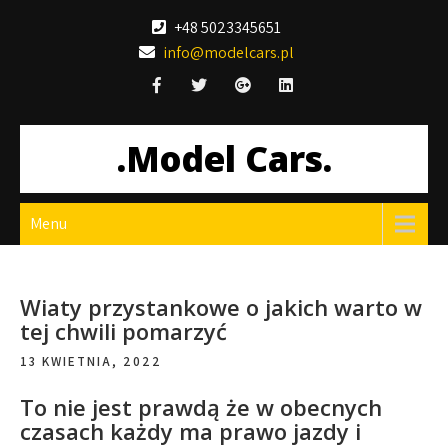
Skip
+48 5023345651
to
info@modelcars.pl
content
.Model Cars.
Menu
Wiaty przystankowe o jakich warto w
tej chwili pomarzyć
13 KWIETNIA, 2022
To nie jest prawdą że w obecnych
czasach każdy ma prawo jazdy i