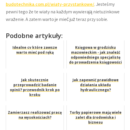
budotechnika.com.pl/wiaty-przystankowe/
. Jesteśmy
pewni tego że te wiaty na każdym wywierają nietuzinkowe
wrażenie. A zatem warto je mieć już teraz przy sobie.
Podobne artykuły:
Idealne cv które zawsze
Księgowa w grodzisku
warto mieć pod ręką
mazowieckim - jak znaleźć
odpowiedniego specjalistę
do prowadzenia księgowości
...
Jak skutecznie
Jak zapewnić prawidłowe
przeprowadzić badanie
działania układu
opinii? przewodnik krok po
hydraulicznego?
kroku
Zamierzasz realizować pracę
Torby papierowe mają wiele
na wysokościach?
zalet dla środowiska i
biznesu