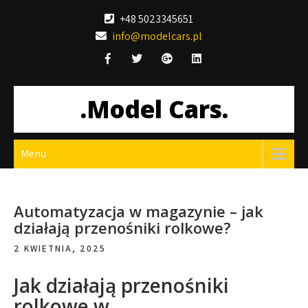
Skip
+48 5023345651
to
info@modelcars.pl
content
.Model Cars.
Menu
Automatyzacja w magazynie – jak
działają przenośniki rolkowe?
2 KWIETNIA, 2025
Jak działają przenośniki
rolkowe w