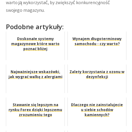
warto ją wykorzystać, by zwiększyć konkurencyjność
swojego magazynu.
Podobne artykuły:
Doskonałe systemy
Wynajem długoterminowy
magazynowe które warto
samochodu - czy warto?
poznać bliżej
Najważniejsze wskazówki,
Zalety korzystania z ozonu w
jak wygrać walkę z alergiami
dezynfekcji
Stawanie się lepszym na
Dlaczego nie zainstalujecie
rynku Forex dzięki lepszemu
u siebie schodów
zrozumieniu tego
kamiennych?