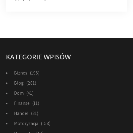
KATEGORIE WPISÓW
Biznes
(195)
Blog
(281)
Dom
(41)
Finanse
(11)
Handel
(31)
Motoryzacja
(158)