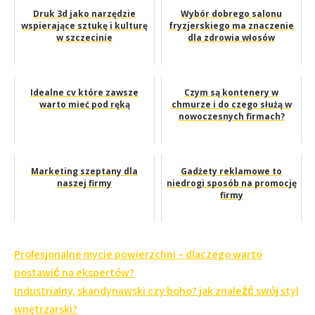
Druk 3d jako narzędzie
Wybór dobrego salonu
wspierające sztukę i kulturę
fryzjerskiego ma znaczenie
w szczecinie
dla zdrowia włosów
Idealne cv które zawsze
Czym są kontenery w
warto mieć pod ręką
chmurze i do czego służą w
nowoczesnych firmach?
Marketing szeptany dla
Gadżety reklamowe to
naszej firmy
niedrogi sposób na promocję
firmy
Nawigacja
Profesjonalne mycie powierzchni – dlaczego warto
wpisu
postawić na ekspertów?
Industrialny, skandynawski czy boho? jak znaleźć swój styl
wnętrzarski?