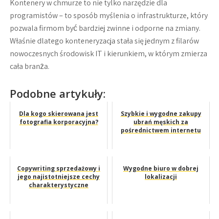
Kontenery w chmurze to nie tylko narzędzie dla
programistów – to sposób myślenia o infrastrukturze, który
pozwala firmom być bardziej zwinne i odporne na zmiany.
Właśnie dlatego konteneryzacja stała się jednym z filarów
nowoczesnych środowisk IT i kierunkiem, w którym zmierza
cała branża.
Podobne artykuły:
Dla kogo skierowana jest
Szybkie i wygodne zakupy
fotografia korporacyjna?
ubrań męskich za
pośrednictwem internetu
Copywriting sprzedażowy i
Wygodne biuro w dobrej
jego najistotniejsze cechy
lokalizacji
charakterystyczne