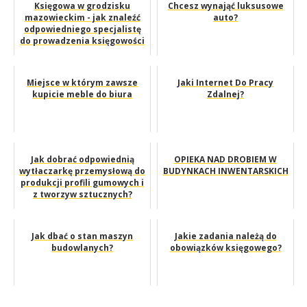
Księgowa w grodzisku
Chcesz wynająć luksusowe
mazowieckim - jak znaleźć
auto?
odpowiedniego specjalistę
do prowadzenia księgowości
...
Miejsce w którym zawsze
Jaki Internet Do Pracy
kupicie meble do biura
Zdalnej?
Jak dobrać odpowiednią
OPIEKA NAD DROBIEM W
wytłaczarkę przemysłową do
BUDYNKACH INWENTARSKICH
produkcji profili gumowych i
z tworzyw sztucznych?
Jak dbać o stan maszyn
Jakie zadania należą do
budowlanych?
obowiązków księgowego?