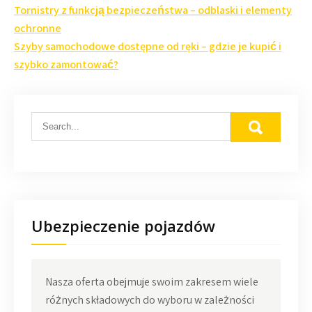
Nawigacja
Tornistry z funkcją bezpieczeństwa – odblaski i elementy
wpisu
ochronne
Szyby samochodowe dostępne od ręki – gdzie je kupić i
szybko zamontować?
Ubezpieczenie pojazdów
Nasza oferta obejmuje swoim zakresem wiele
różnych składowych do wyboru w zależności