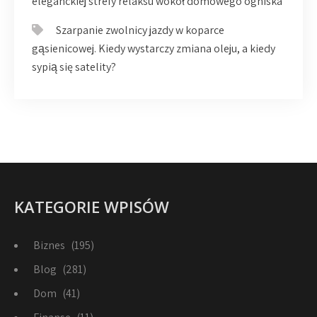
eleganckiej strefy relaksu wokół domowego ogniska
Szarpanie zwolnicy jazdy w koparce
gąsienicowej. Kiedy wystarczy zmiana oleju, a kiedy
sypią się satelity?
KATEGORIE WPISÓW
Biznes
(195)
Blog
(281)
Dom
(41)