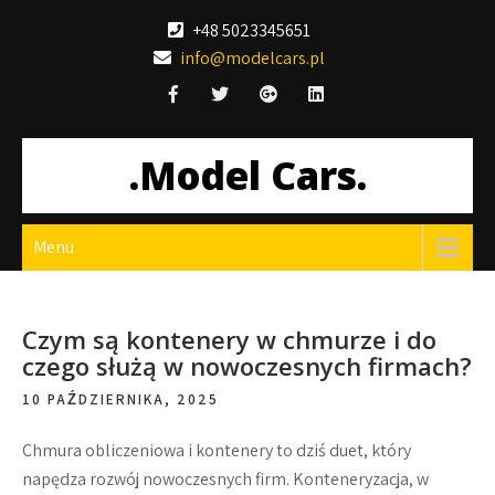
Skip
+48 5023345651
to
info@modelcars.pl
content
.Model Cars.
Menu
Czym są kontenery w chmurze i do
czego służą w nowoczesnych firmach?
10 PAŹDZIERNIKA, 2025
Chmura obliczeniowa i kontenery to dziś duet, który
napędza rozwój nowoczesnych firm. Konteneryzacja, w