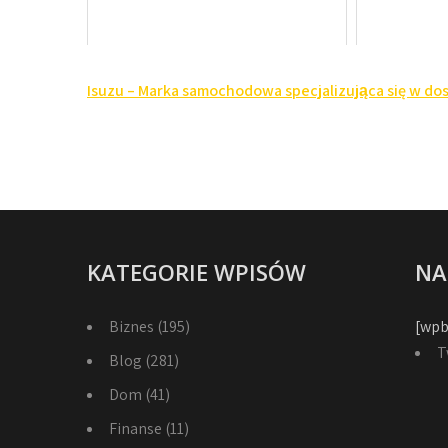
Nawigacja
Isuzu – Marka samochodowa specjalizująca się w do
wpisu
KATEGORIE WPISÓW
NA
Biznes
(195)
[wpb
T
Blog
(281)
Dom
(41)
Finanse
(11)