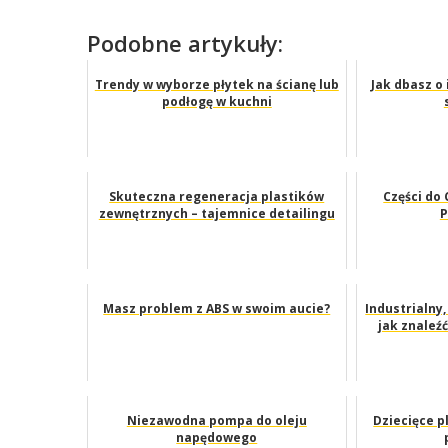
Podobne artykuły:
Trendy w wyborze płytek na ścianę lub
Jak dbasz o
podłogę w kuchni
Skuteczna regeneracja plastików
Części do
zewnętrznych – tajemnice detailingu
P
Masz problem z ABS w swoim aucie?
Industrialny
jak znaleźć
Niezawodna pompa do oleju
Dziecięce p
napędowego