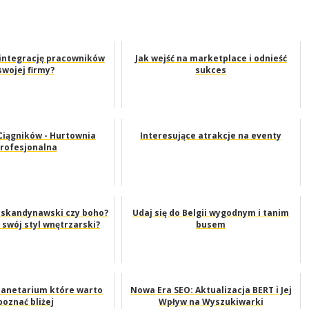
 integrację pracowników
Jak wejść na marketplace i odnieść
swojej firmy?
sukces
 Ciągników - Hurtownia
Interesujące atrakcje na eventy
rofesjonalna
, skandynawski czy boho?
Udaj się do Belgii wygodnym i tanim
 swój styl wnętrzarski?
busem
lanetarium które warto
Nowa Era SEO: Aktualizacja BERT i Jej
poznać bliżej
Wpływ na Wyszukiwarki