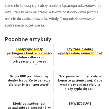
które nie śpieszą się z otrzymaniem żądanego odszkodowania.
Jeżeli
zależy nam na czasie,
a kwota odszkodowania jest dla
nas nie do zaakceptowania, wtedy firma odszkodowawcza
spełni nasze oczekiwania.
Podobne artykuły:
Tradycyjne bilety
Czy znacie dobrą
parkingowe kontra płatności
wypożyczalnię samochodów?
mobilne – dlaczego
cyfryzacja stanowczo
wygrywa?
Grupa DBK jako kluczowy
Szarpanie zwolnicy jazdy w
dealer Iveco: Co to oznacza
koparce gąsienicowej. Kiedy
dla branży transportowej?
wystarczy zmiana oleju, a
kiedy sypią się sat...
Kiedy potrzebne jest
BMW E70 SUV E
ustawianie zbieżności kół w