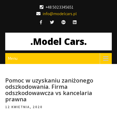
Skip
+48 5023345651
to
info@modelcars.pl
content
.Model Cars.
Menu
Pomoc w uzyskaniu zaniżonego
odszkodowania. Firma
odszkodowawcza vs kancelaria
prawna
12 KWIETNIA, 2020