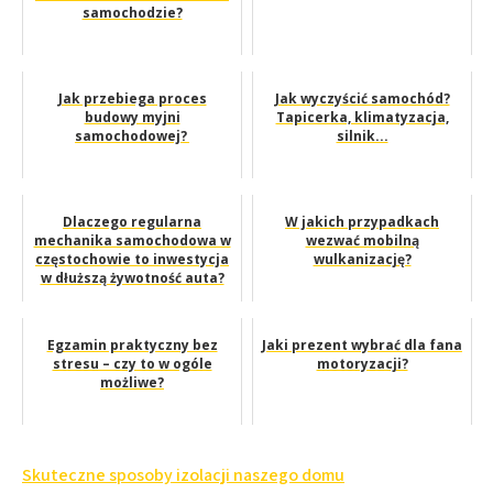
samochodzie?
Jak przebiega proces
Jak wyczyścić samochód?
budowy myjni
Tapicerka, klimatyzacja,
samochodowej?
silnik...
Dlaczego regularna
W jakich przypadkach
mechanika samochodowa w
wezwać mobilną
częstochowie to inwestycja
wulkanizację?
w dłuższą żywotność auta?
Egzamin praktyczny bez
Jaki prezent wybrać dla fana
stresu – czy to w ogóle
motoryzacji?
możliwe?
Nawigacja
Skuteczne sposoby izolacji naszego domu