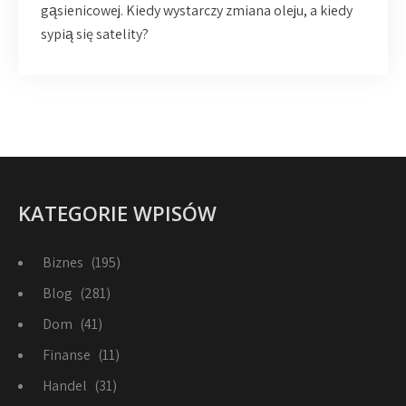
gąsienicowej. Kiedy wystarczy zmiana oleju, a kiedy
sypią się satelity?
KATEGORIE WPISÓW
Biznes
(195)
Blog
(281)
Dom
(41)
Finanse
(11)
Handel
(31)