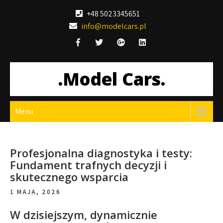
Skip
+48 5023345651
to
info@modelcars.pl
content
.Model Cars.
Menu
Profesjonalna diagnostyka i testy:
Fundament trafnych decyzji i
skutecznego wsparcia
1 MAJA, 2026
W dzisiejszym, dynamicznie