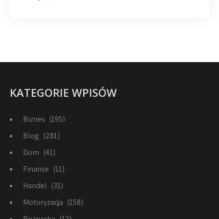
KATEGORIE WPISÓW
Biznes
(195)
Blog
(281)
Dom
(41)
Finanse
(11)
Handel
(31)
Motoryzacja
(158)
Rozrywka
(12)