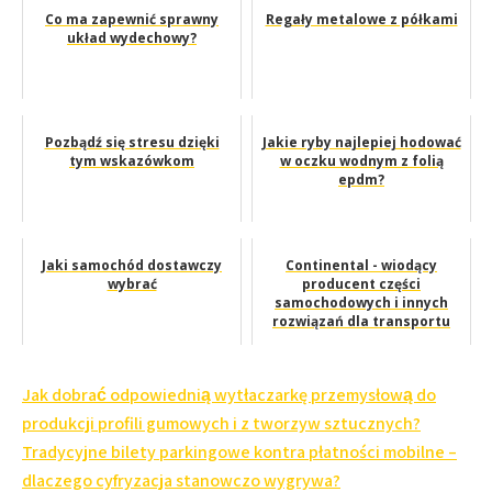
Co ma zapewnić sprawny
Regały metalowe z półkami
układ wydechowy?
Pozbądź się stresu dzięki
Jakie ryby najlepiej hodować
tym wskazówkom
w oczku wodnym z folią
epdm?
Jaki samochód dostawczy
Continental - wiodący
wybrać
producent części
samochodowych i innych
rozwiązań dla transportu
Nawigacja
Jak dobrać odpowiednią wytłaczarkę przemysłową do
wpisu
produkcji profili gumowych i z tworzyw sztucznych?
Tradycyjne bilety parkingowe kontra płatności mobilne –
dlaczego cyfryzacja stanowczo wygrywa?