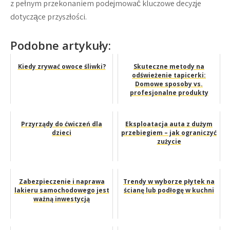
z pełnym przekonaniem podejmować kluczowe decyzje
dotyczące przyszłości.
Podobne artykuły:
Kiedy zrywać owoce śliwki?
Skuteczne metody na
odświeżenie tapicerki:
Domowe sposoby vs.
profesjonalne produkty
Przyrządy do ćwiczeń dla
Eksploatacja auta z dużym
dzieci
przebiegiem – jak ograniczyć
zużycie
Zabezpieczenie i naprawa
Trendy w wyborze płytek na
lakieru samochodowego jest
ścianę lub podłogę w kuchni
ważną inwestycją