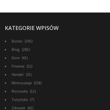
KATEGORIE WPISÓW
Biznes
(195)
Blog
(281)
Dom
(41)
Finanse
(11)
Handel
(31)
Motoryzacja
(158)
Rozrywka
(12)
Turystyka
(7)
Zdrowie
(41)