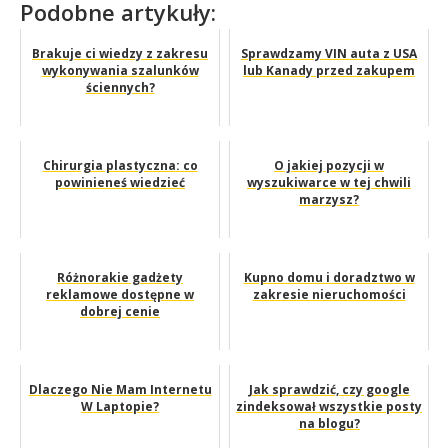
Podobne artykuły:
Brakuje ci wiedzy z zakresu
Sprawdzamy VIN auta z USA
wykonywania szalunków
lub Kanady przed zakupem
ściennych?
Chirurgia plastyczna: co
O jakiej pozycji w
powinieneś wiedzieć
wyszukiwarce w tej chwili
marzysz?
Różnorakie gadżety
Kupno domu i doradztwo w
reklamowe dostępne w
zakresie nieruchomości
dobrej cenie
Dlaczego Nie Mam Internetu
Jak sprawdzić, czy google
W Laptopie?
zindeksował wszystkie posty
na blogu?