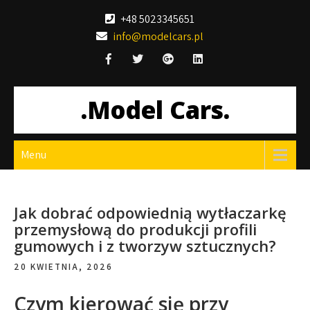
Skip
+48 5023345651
to
info@modelcars.pl
content
.Model Cars.
Menu
Jak dobrać odpowiednią wytłaczarkę
przemysłową do produkcji profili
gumowych i z tworzyw sztucznych?
20 KWIETNIA, 2026
Czym kierować się przy