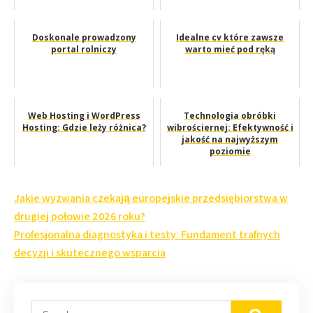
Doskonale prowadzony
Idealne cv które zawsze
portal rolniczy
warto mieć pod ręką
Web Hosting i WordPress
Technologia obróbki
Hosting: Gdzie leży różnica?
wibrościernej: Efektywność i
jakość na najwyższym
poziomie
Nawigacja
Jakie wyzwania czekają europejskie przedsiębiorstwa w
wpisu
drugiej połowie 2026 roku?
Profesjonalna diagnostyka i testy: Fundament trafnych
decyzji i skutecznego wsparcia