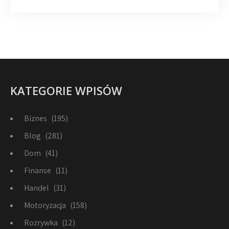
KATEGORIE WPISÓW
Biznes
(195)
Blog
(281)
Dom
(41)
Finanse
(11)
Handel
(31)
Motoryzacja
(158)
Rozrywka
(12)