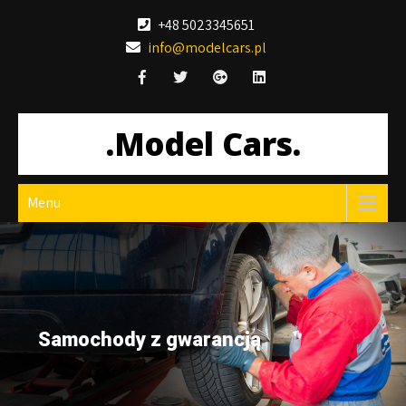
Skip
+48 5023345651
to
info@modelcars.pl
content
.Model Cars.
Menu
Samochody z gwarancją