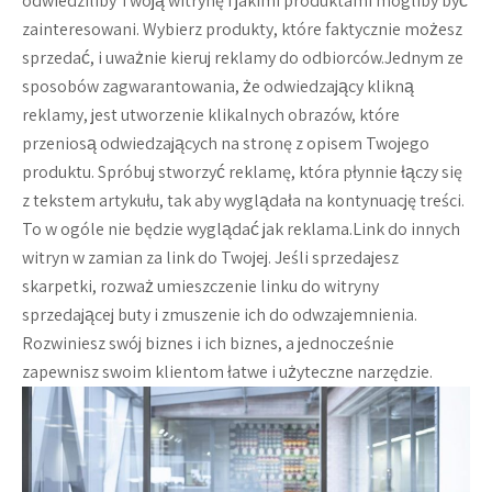
odwiedziliby Twoją witrynę i jakimi produktami mogliby być
zainteresowani. Wybierz produkty, które faktycznie możesz
sprzedać, i uważnie kieruj reklamy do odbiorców.Jednym ze
sposobów zagwarantowania, że ​​odwiedzający klikną
reklamy, jest utworzenie klikalnych obrazów, które
przeniosą odwiedzających na stronę z opisem Twojego
produktu. Spróbuj stworzyć reklamę, która płynnie łączy się
z tekstem artykułu, tak aby wyglądała na kontynuację treści.
To w ogóle nie będzie wyglądać jak reklama.Link do innych
witryn w zamian za link do Twojej. Jeśli sprzedajesz
skarpetki, rozważ umieszczenie linku do witryny
sprzedającej buty i zmuszenie ich do odwzajemnienia.
Rozwiniesz swój biznes i ich biznes, a jednocześnie
zapewnisz swoim klientom łatwe i użyteczne narzędzie.