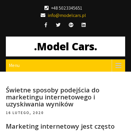
Skip
+48 5023345651
to
info@modelcars.pl
content
.Model Cars.
Menu
Świetne sposoby podejścia do
marketingu internetowego i
uzyskiwania wyników
16 LUTEGO, 2020
Marketing internetowy jest często