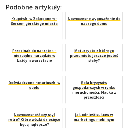
Podobne artykuły:
Krupówki w Zakopanem -
Nowoczesne wyposażenie do
Sercem górskiego miasta
naszego domu
Przecinak do nakrętek –
Maturzysto z którego
niezbędne narzędzie w
przedmiotu jeszcze jesteś
każdym warsztacie
słaby?
Doświadczone notariuszki w
Rola kryzysów
opolu
gospodarczych w rynku
nieruchomości: Nauka z
przeszłości
Nowoczesność czy styl
Jak odnieść sukces w
retro? Które wózki dziecięce
marketingu mobilnym
będą najlepsze?