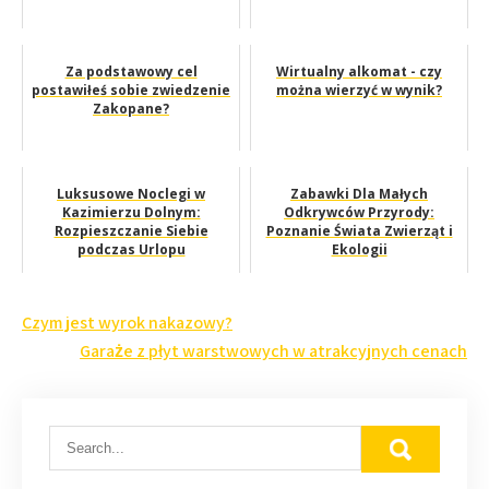
Za podstawowy cel
Wirtualny alkomat - czy
postawiłeś sobie zwiedzenie
można wierzyć w wynik?
Zakopane?
Luksusowe Noclegi w
Zabawki Dla Małych
Kazimierzu Dolnym:
Odkrywców Przyrody:
Rozpieszczanie Siebie
Poznanie Świata Zwierząt i
podczas Urlopu
Ekologii
Nawigacja
Czym jest wyrok nakazowy?
wpisu
Garaże z płyt warstwowych w atrakcyjnych cenach