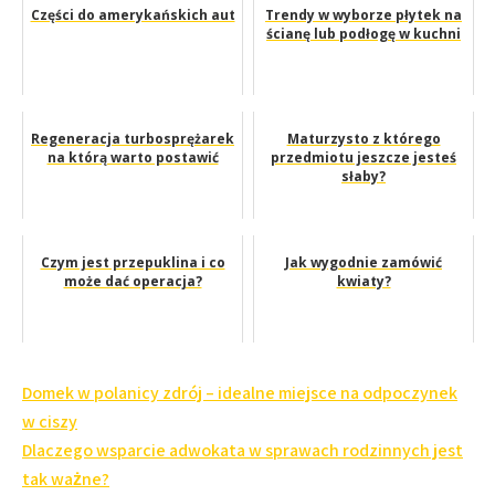
Części do amerykańskich aut
Trendy w wyborze płytek na
ścianę lub podłogę w kuchni
Regeneracja turbosprężarek
Maturzysto z którego
na którą warto postawić
przedmiotu jeszcze jesteś
słaby?
Czym jest przepuklina i co
Jak wygodnie zamówić
może dać operacja?
kwiaty?
Nawigacja
Domek w polanicy zdrój – idealne miejsce na odpoczynek
wpisu
w ciszy
Dlaczego wsparcie adwokata w sprawach rodzinnych jest
tak ważne?