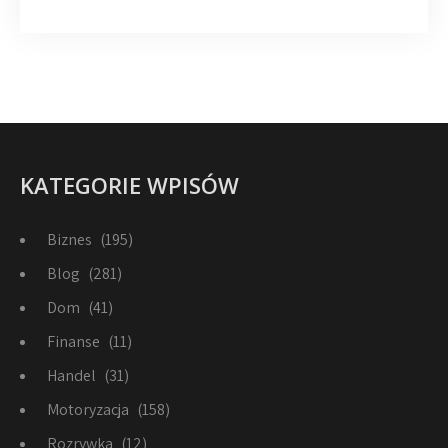
KATEGORIE WPISÓW
Biznes
(195)
Blog
(281)
Dom
(41)
Finanse
(11)
Handel
(31)
Motoryzacja
(158)
Rozrywka
(12)