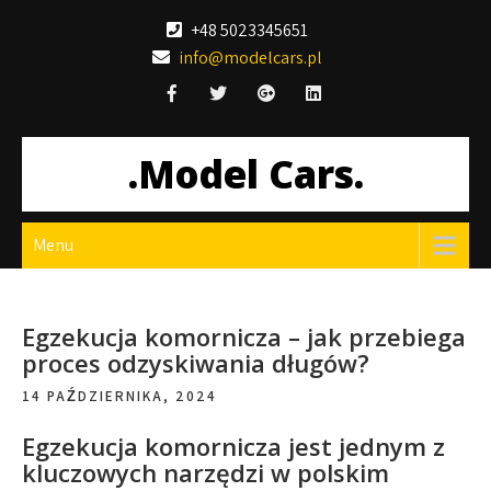
Skip
+48 5023345651
to
info@modelcars.pl
content
.Model Cars.
Menu
Egzekucja komornicza – jak przebiega
proces odzyskiwania długów?
14 PAŹDZIERNIKA, 2024
Egzekucja komornicza jest jednym z
kluczowych narzędzi w polskim