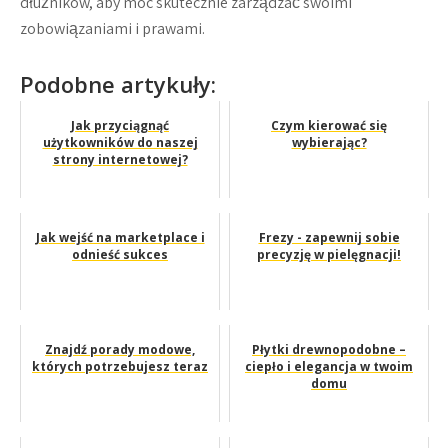
dłużników, aby móc skutecznie zarządzać swoimi
zobowiązaniami i prawami.
Podobne artykuły:
Jak przyciągnąć
Czym kierować się
użytkowników do naszej
wybierając?
strony internetowej?
Jak wejść na marketplace i
Frezy - zapewnij sobie
odnieść sukces
precyzję w pielęgnacji!
Znajdź porady modowe,
Płytki drewnopodobne –
których potrzebujesz teraz
ciepło i elegancja w twoim
domu