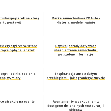
turbosprężarek na którą
Marka samochodowa ZX Auto -
arto postawić
Historia, modele i opinie
ć czy styl retro? Które
Uzyskaj porady dotyczące
ecięce będą najlepsze?
ubezpieczenia samochodu i
potrzebne informacje
cept - opinie, spalanie,
Eksploatacja auta z dużym
ena, wymiary
przebiegiem – jak ograniczyć zużycie
ące atrakcje na eventy
Apartamenty w zakopanem z
dostępem do lokalnych restauracji i
sklepów