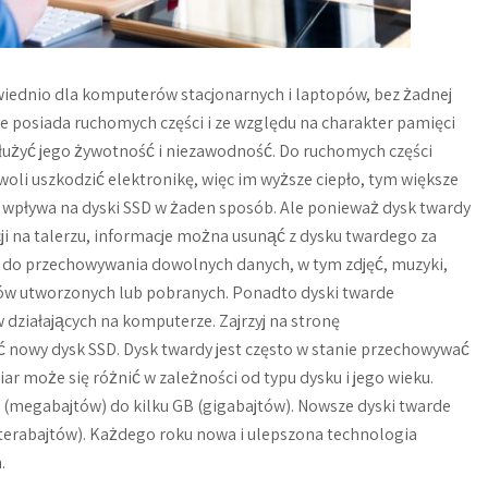
owiednio dla komputerów stacjonarnych i laptopów, bez żadnej
ie posiada ruchomych części i ze względu na charakter pamięci
dłużyć jego żywotność i niezawodność. Do ruchomych części
li uszkodzić elektronikę, więc im wyższe ciepło, tym większe
e wpływa na dyski SSD w żaden sposób. Ale ponieważ dysk twardy
 na talerzu, informacje można usunąć z dysku twardego za
do przechowywania dowolnych danych, w tym zdjęć, muzyki,
ów utworzonych lub pobranych. Ponadto dyski twarde
działających na komputerze. Zajrzyj na stronę
ić nowy dysk SSD. Dysk twardy jest często w stanie przechowywać
iar może się różnić w zależności od typu dysku i jego wieku.
 (megabajtów) do kilku GB (gigabajtów). Nowsze dyski twarde
(terabajtów). Każdego roku nowa i ulepszona technologia
.