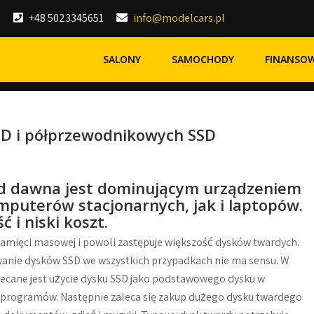
+48 5023345651
info@modelcars.pl
SALONY
SAMOCHODY
FINANSO
D i półprzewodnikowych SSD
d dawna jest dominującym urządzeniem
puterów stacjonarnych, jak i laptopów.
 i niski koszt.
amięci masowej i powoli zastępuje większość dysków twardych.
wanie dysków SSD we wszystkich przypadkach nie ma sensu. W
cane jest użycie dysku SSD jako podstawowego dysku w
h programów. Następnie zaleca się zakup dużego dysku twardego