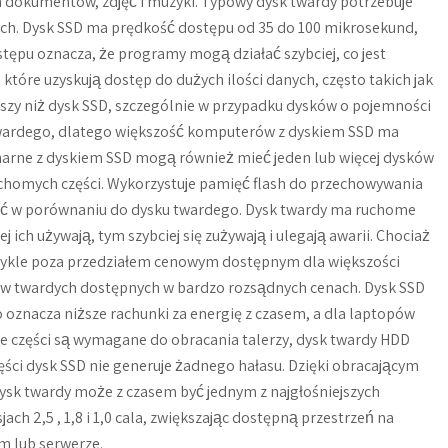
dokumentów, zdjęć i muzyki. Typowy dysk twardy potrzebuje
ch. Dysk SSD ma prędkość dostępu od 35 do 100 mikrosekund,
ostępu oznacza, że programy mogą działać szybciej, co jest
tóre uzyskują dostęp do dużych ilości danych, często takich jak
ńszy niż dysk SSD, szczególnie w przypadku dysków o pojemności
 twardego, dlatego większość komputerów z dyskiem SSD ma
onarne z dyskiem SSD mogą również mieć jeden lub więcej dysków
chomych części. Wykorzystuje pamięć flash do przechowywania
ść w porównaniu do dysku twardego. Dysk twardy ma ruchome
j ich używają, tym szybciej się zużywają i ulegają awarii. Chociaż
 zwykle poza przedziałem cenowym dostępnym dla większości
sków twardych dostępnych w bardzo rozsądnych cenach. Dysk SSD
 oznacza niższe rachunki za energię z czasem, a dla laptopów
kie części są wymagane do obracania talerzy, dysk twardy HDD
ęści dysk SSD nie generuje żadnego hałasu. Dzięki obracającym
ysk twardy może z czasem być jednym z najgłośniejszych
h 2,5 , 1,8 i 1,0 cala, zwiększając dostępną przestrzeń na
m lub serwerze.