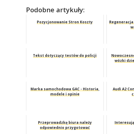
Podobne artykuły:
Pozycjonowanie Stron Koszty
Regeneracja 
w
Tekst dotyczący testów do policji
Nowoczesnoś
wózki dzi
Marka samochodowa GAC - Historia,
Audi A2 Con
modele i opinie
c
Przeprowadzkę biura należy
Interesuj
odpowiednio przygotować