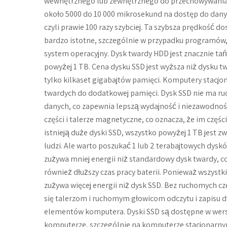
wewnętrznego lub zewnętrznego do przechowywania 
około 5000 do 10 000 mikrosekund na dostęp do dany
czyli prawie 100 razy szybciej. Ta szybsza prędkość d
bardzo istotne, szczególnie w przypadku programów, k
system operacyjny. Dysk twardy HDD jest znacznie ta
powyżej 1 TB. Cena dysku SSD jest wyższa niż dysku
tylko kilkaset gigabajtów pamięci. Komputery stacj
twardych do dodatkowej pamięci. Dysk SSD nie ma ru
danych, co zapewnia lepszą wydajność i niezawodno
części i talerze magnetyczne, co oznacza, że im częście
istnieją duże dyski SSD, wszystko powyżej 1 TB jest
ludzi. Ale warto poszukać 1 lub 2 terabajtowych dy
zużywa mniej energii niż standardowy dysk twardy, co
również dłuższy czas pracy baterii. Ponieważ wszyst
zużywa więcej energii niż dysk SSD. Bez ruchomych cz
się talerzom i ruchomym głowicom odczytu i zapisu d
elementów komputera. Dyski SSD są dostępne w wersjac
komputerze, szczególnie na komputerze stacjonarny