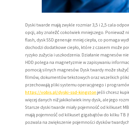
Dyski twarde mają zwykle rozmiar 3,5 i 2,5 cala odp
opcji, aby znaleźć cokolwiek mniejszego. Ponieważ n
flash, dysk SSD generuje mniej ciepła, co pomaga wy
dochodzi dodatkowe ciepło, które z czasem może powo
ryzyko zużycia i uszkodzenia. Działanie magnesów ni
HDD polega na magnetyzmie w zapisywaniu informacji
pomocą silnych magnesów. Dysk twardy może służyć 
filmów, dokumentów tekstowych oraz wszelkich plik
przechowują pliki systemu operacyjnego i programów 
https://vobis.pl/dyski-ssd-kingston
jeśli chcesz kup
więcej danych niż jakikolwiek inny dysk, ale jego rozm
Starsze dyski twarde miały pojemność od kilkuset MB
mają pojemność od kilkuset gigabajtów do kilku TB 
pozwala na zwiększenie pojemności dysków twardych