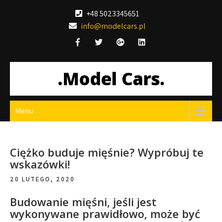
Skip
+48 5023345651
to
info@modelcars.pl
content
.Model Cars.
Menu
Ciężko buduje mięśnie? Wypróbuj te
wskazówki!
20 LUTEGO, 2020
Budowanie mięśni, jeśli jest
wykonywane prawidłowo, może być