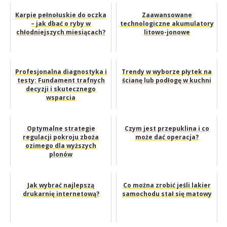
Karpie pełnołuskie do oczka
Zaawansowane
– jak dbać o ryby w
technologiczne akumulatory
chłodniejszych miesiącach?
litowo-jonowe
Profesjonalna diagnostyka i
Trendy w wyborze płytek na
testy: Fundament trafnych
ścianę lub podłogę w kuchni
decyzji i skutecznego
wsparcia
Optymalne strategie
Czym jest przepuklina i co
regulacji pokroju zboża
może dać operacja?
ozimego dla wyższych
plonów
Jak wybrać najlepszą
Co można zrobić jeśli lakier
drukarnię internetową?
samochodu stał się matowy