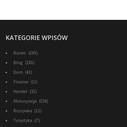
KATEGORIE WPISÓW
Biznes
(195)
Blog
(281)
Dom
(41)
Finanse
(11)
Handel
(31)
Motoryzacja
(158)
Rozrywka
(12)
Turystyka
(7)