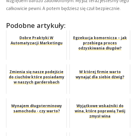
względem bardzo zadowolonym. My już teraz jesteśmy tego
całkowicie pewni. A potem będziesz się czuł bezpiecznie.
Podobne artykuły:
Dobre Praktyki W
Egzekucja komornicza – jak
Automatyzacji Marketingu
przebiega proces
odzyskiwania długów?
Zmienia się nasze podejście
W której firmie warto
do ciuchów które posiadamy
wynająć dla siebie dźwig?
w naszych garderobach
Wynajem długoterminowy
Wyjątkowe wskaźniki do
samochodu - czy warto?
wina, które poprawią Twój
zmysł wina