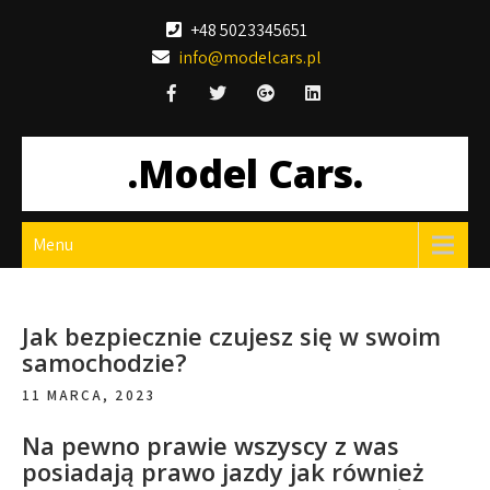
Skip
+48 5023345651
to
info@modelcars.pl
content
.Model Cars.
Menu
Jak bezpiecznie czujesz się w swoim
samochodzie?
11 MARCA, 2023
Na pewno prawie wszyscy z was
posiadają prawo jazdy jak również