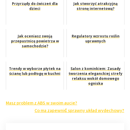
Przyrządy do ćwiczeń dla
Jak stworzyć atrakcyjną
dzieci
stronę internetową?
Jak oceniasz swoją
Regulatory wzrostu roślin
przepustnicę powietrza w
uprawnych
samochodzie?
Trendy w wyborze płytek na
Salon z kominkiem: Zasady
ścianę lub podłogę w kuchni
tworzenia eleganckiej strefy
relaksu wokół domowego
ogniska
Nawigacja
Masz problem z ABS w swoim aucie?
wpisu
Co ma zapewnić sprawny układ wydechowy?