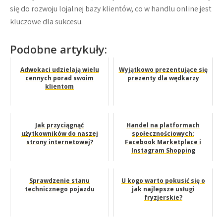
się do rozwoju lojalnej bazy klientów, co w handlu online jest
kluczowe dla sukcesu.
Podobne artykuły:
Adwokaci udzielają wielu
Wyjątkowo prezentujące się
cennych porad swoim
prezenty dla wędkarzy
klientom
Jak przyciągnąć
Handel na platformach
użytkowników do naszej
społecznościowych:
strony internetowej?
Facebook Marketplace i
Instagram Shopping
Sprawdzenie stanu
U kogo warto pokusić się o
technicznego pojazdu
jak najlepsze usługi
fryzjerskie?