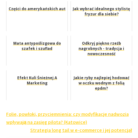
Części do amerykańskich aut
Jak wybrać idealnego stylistę
fryzur dla siebie?
Mata antypoślizgowa do
Odkryj piękno rzeźb
szafek i szuflad
nagrobnych - tradycja i
nowoczesność
Efekt Kuli Śnieżnej A
Jakie ryby najlepiej hodować
Marketing
w oczku wodnym z folią
epdm?
Nawigacja
Folie, powłoki, przyciemnienia: czy modyfikacje nadwozia
wpisu
wpływają na zasięg pilota? (Katowice)
Strategia long tail w e-commerce i jej potencjał