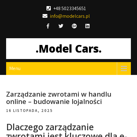
Skip
+48 5023345651
to
info@modelcars.pl
content
.Model Cars.
Menu
Zarządzanie zwrotami w handlu
online – budowanie lojalności
16 LISTOPADA, 2025
Dlaczego zarządzanie
zwrotami jest kluczowe dla e-