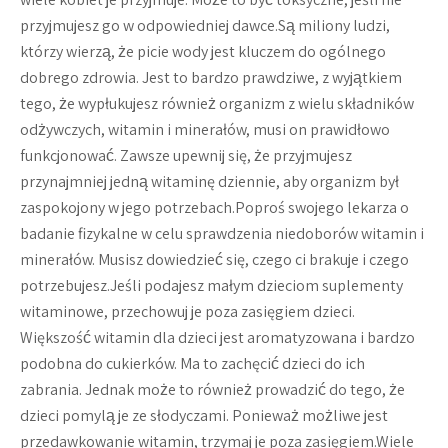
przyjmujesz go w odpowiedniej dawce.Są miliony ludzi,
którzy wierzą, że picie wody jest kluczem do ogólnego
dobrego zdrowia. Jest to bardzo prawdziwe, z wyjątkiem
tego, że wypłukujesz również organizm z wielu składników
odżywczych, witamin i minerałów, musi on prawidłowo
funkcjonować. Zawsze upewnij się, że przyjmujesz
przynajmniej jedną witaminę dziennie, aby organizm był
zaspokojony w jego potrzebach.Poproś swojego lekarza o
badanie fizykalne w celu sprawdzenia niedoborów witamin i
minerałów. Musisz dowiedzieć się, czego ci brakuje i czego
potrzebujesz.Jeśli podajesz małym dzieciom suplementy
witaminowe, przechowuj je poza zasięgiem dzieci.
Większość witamin dla dzieci jest aromatyzowana i bardzo
podobna do cukierków. Ma to zachęcić dzieci do ich
zabrania. Jednak może to również prowadzić do tego, że
dzieci pomylą je ze słodyczami. Ponieważ możliwe jest
przedawkowanie witamin, trzymaj je poza zasięgiem.Wiele