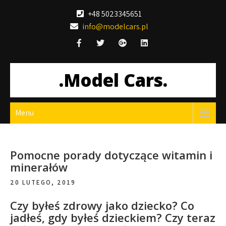
Skip
+48 5023345651
to
info@modelcars.pl
content
.Model Cars.
Menu
Pomocne porady dotyczące witamin i
minerałów
20 LUTEGO, 2019
Czy byłeś zdrowy jako dziecko? Co
jadłeś, gdy byłeś dzieckiem? Czy teraz