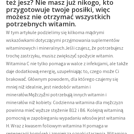
też jesz? Nie masz już nikogo, kto
przygotowuje twoje posiłki, więc
możesz nie otrzymać wszystkich
potrzebnych witamin.
W tym artykule podzielimy się kilkoma mądrymi
wskazówkami dotyczącymi przyjmowania suplementów
witaminowych i mineralnych.Jeśli czujesz, że potrzebujesz
trochę zastrzyku, musisz zwiększyć spożycie witamin.
Witamina C nie tylko pomaga w walce z infekcjami, ale także
daje dodatkową energię, uzupełniając to, czego może Ci
brakować. Głównym powodem, dla którego czujemy się
mniej niż idealnie, jest niedobór witamin i
minerałów.Mężczyźni potrzebują innych witamin i
minerałów niż kobiety. Codzienna witamina dla mężczyzn
powinna mieć wyższe stężenie B12 i B6. Kolejną witaminą
pomocną w zapobieganiu wypadaniu włosów jest witamina
H. Wraz z kwasem foliowym witamina H pomaga w
regeneracji komórek i zmniejsza oznaki starzenia. Witamina