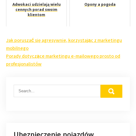
Adwokaci udzielają wielu
Opony a pogoda
cennych porad swoim
klientom
Nawigacja
Jak poruszać się agresywnie, korzystając z marketingu
wpisu
mobilnego
Porady dotyczące marketingu e-mailowego prosto od
profesjonalistów
Ubezpieczenie pojazdów