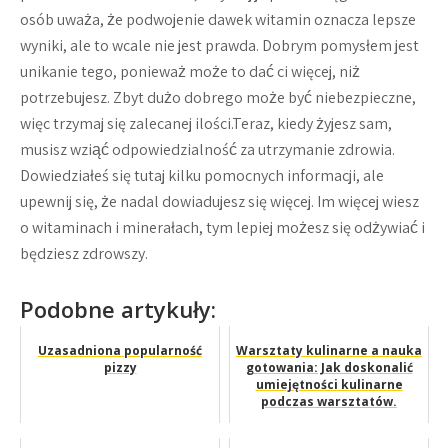
osób uważa, że ​​podwojenie dawek witamin oznacza lepsze
wyniki, ale to wcale nie jest prawda. Dobrym pomysłem jest
unikanie tego, ponieważ może to dać ci więcej, niż
potrzebujesz. Zbyt dużo dobrego może być niebezpieczne,
więc trzymaj się zalecanej ilości.Teraz, kiedy żyjesz sam,
musisz wziąć odpowiedzialność za utrzymanie zdrowia.
Dowiedziałeś się tutaj kilku pomocnych informacji, ale
upewnij się, że nadal dowiadujesz się więcej. Im więcej wiesz
o witaminach i minerałach, tym lepiej możesz się odżywiać i
będziesz zdrowszy.
Podobne artykuły:
Uzasadniona popularność
Warsztaty kulinarne a nauka
pizzy
gotowania: Jak doskonalić
umiejętności kulinarne
podczas warsztatów.