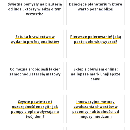
Świetne pomysły na biżuterię
Dziecięce planetarium które
od ludzi, którzy wiedzą o tym
warto poznać bliżej
wszystko
Sztuka krawiectwa w
Pierwsze polerowanie! Jaką
wydaniu profesjonalistów
pastę polerską wybrać?
Co można zrobić jeśli lakier
Sklep z obuwiem online:
samochodu stał się matowy
najlepsze marki, najlepsze
ceny!
Czyste powietrze i
Innowacyjne metody
oszczędność energii - jak
zwalczania chwastów w
pompy ciepła wpływają na
pszenicy - aktualności od
twój dom?
między miedzami