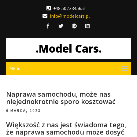
Skip
+48 5023345651
to
info@modelcars.pl
content
.Model Cars.
Menu
Naprawa samochodu, może nas
niejednokrotnie sporo kosztować
6 MARCA, 2023
Większość z nas jest świadoma tego,
że naprawa samochodu może dosyć