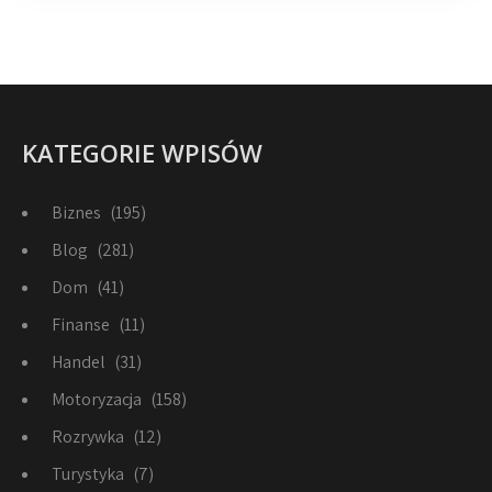
KATEGORIE WPISÓW
Biznes
(195)
Blog
(281)
Dom
(41)
Finanse
(11)
Handel
(31)
Motoryzacja
(158)
Rozrywka
(12)
Turystyka
(7)