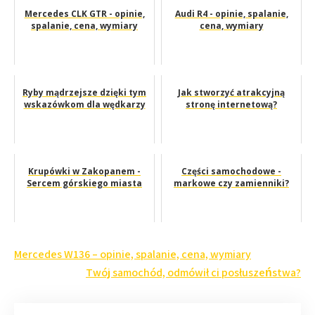
Mercedes CLK GTR - opinie,
Audi R4 - opinie, spalanie,
spalanie, cena, wymiary
cena, wymiary
Ryby mądrzejsze dzięki tym
Jak stworzyć atrakcyjną
wskazówkom dla wędkarzy
stronę internetową?
Krupówki w Zakopanem -
Części samochodowe -
Sercem górskiego miasta
markowe czy zamienniki?
Nawigacja
Mercedes W136 – opinie, spalanie, cena, wymiary
wpisu
Twój samochód, odmówił ci posłuszeństwa?