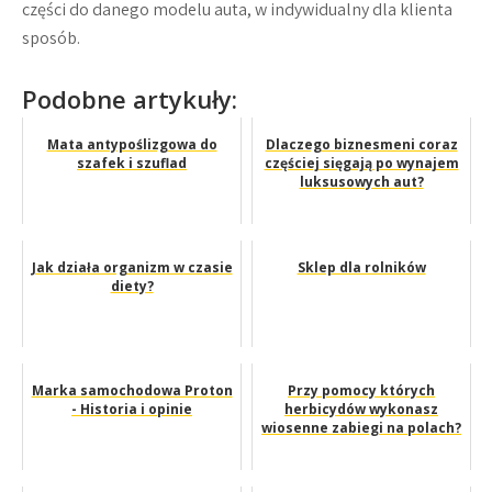
części do danego modelu auta, w indywidualny dla klienta
sposób.
Podobne artykuły:
Mata antypoślizgowa do
Dlaczego biznesmeni coraz
szafek i szuflad
częściej sięgają po wynajem
luksusowych aut?
Jak działa organizm w czasie
Sklep dla rolników
diety?
Marka samochodowa Proton
Przy pomocy których
- Historia i opinie
herbicydów wykonasz
wiosenne zabiegi na polach?