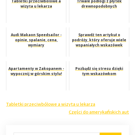
Tabletki przeciwbólowe a
Trwałe podłogi z płytek
wizyta u lekarza
drewnopodobnych
Audi Makaon Speedsailor -
Sprawdź ten artykuł o
opinie, spalanie, cena,
podróży, który oferuje wiele
wymiary
wspaniałych wskazówek
Apartamenty w Zakopanem -
Pozbądź się stresu dzięki
wypocznij w górskim stylu!
tym wskazówkom
Nawigacja
Tabletki przeciwbólowe a wizyta u lekarza
wpisu
Części do amerykańskich aut