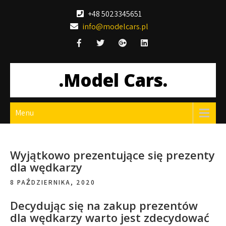
Skip
+48 5023345651
to
info@modelcars.pl
content
.Model Cars.
Menu
Wyjątkowo prezentujące się prezenty
dla wędkarzy
8 PAŹDZIERNIKA, 2020
Decydując się na zakup prezentów
dla wędkarzy warto jest zdecydować