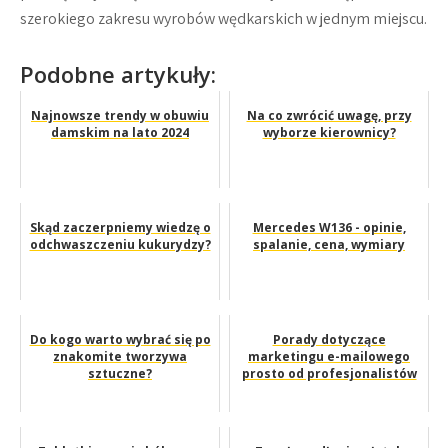
szerokiego zakresu wyrobów wędkarskich w jednym miejscu.
Podobne artykuły:
Najnowsze trendy w obuwiu
Na co zwrócić uwagę, przy
damskim na lato 2024
wyborze kierownicy?
Skąd zaczerpniemy wiedzę o
Mercedes W136 - opinie,
odchwaszczeniu kukurydzy?
spalanie, cena, wymiary
Do kogo warto wybrać się po
Porady dotyczące
znakomite tworzywa
marketingu e-mailowego
sztuczne?
prosto od profesjonalistów