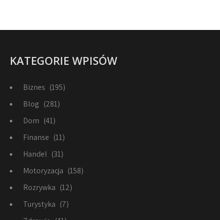
KATEGORIE WPISÓW
Biznes
(195)
Blog
(281)
Dom
(41)
Finanse
(11)
Handel
(31)
Motoryzacja
(158)
Rozrywka
(12)
Turystyka
(7)