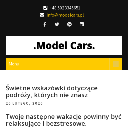
Skip
+48 5023345651
to
info@modelcars.pl
content
.Model Cars.
Menu
Świetne wskazówki dotyczące
podróży, których nie znasz
20 LUTEGO, 2020
Twoje następne wakacje powinny być
relaksujące i bezstresowe.