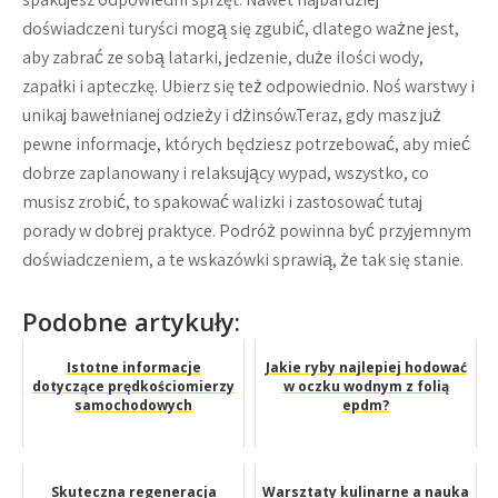
doświadczeni turyści mogą się zgubić, dlatego ważne jest,
aby zabrać ze sobą latarki, jedzenie, duże ilości wody,
zapałki i apteczkę. Ubierz się też odpowiednio. Noś warstwy i
unikaj bawełnianej odzieży i dżinsów.Teraz, gdy masz już
pewne informacje, których będziesz potrzebować, aby mieć
dobrze zaplanowany i relaksujący wypad, wszystko, co
musisz zrobić, to spakować walizki i zastosować tutaj
porady w dobrej praktyce. Podróż powinna być przyjemnym
doświadczeniem, a te wskazówki sprawią, że tak się stanie.
Podobne artykuły:
Istotne informacje
Jakie ryby najlepiej hodować
dotyczące prędkościomierzy
w oczku wodnym z folią
samochodowych
epdm?
Skuteczna regeneracja
Warsztaty kulinarne a nauka