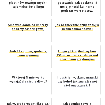
plastików zewnętrznych –
gotowania: Jak doskonalić
tajemnice detailingu
umiejętności kulinarne
podczas warsztatów.
Smaczne dania na imprezy
Jak bezpiecznie czujesz się w
od firmy cateringowej
swoim samochodzie?
Audi R4 - opinie, spalanie,
Fungicyd trojśladowy kier
cena, wymiary
450 sc: ochrona roślin przed
chorobami grzybowymi
W której firmie warto
Industrialny, skandynawski
wynająć dla siebie dźwig?
czy boho? jak znaleźć swój
styl wnętrzarski?
Jak wybrać prezent dla ojca?
Jak oceniasz swoją