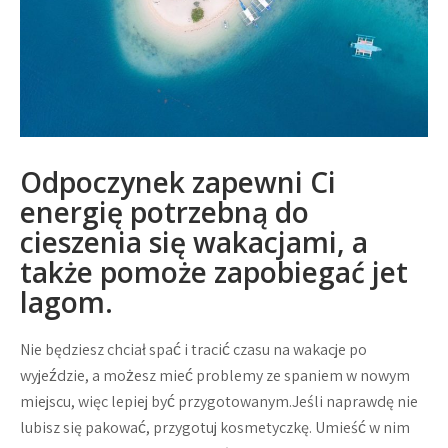
Odpoczynek zapewni Ci
energię potrzebną do
cieszenia się wakacjami, a
także pomoże zapobiegać jet
lagom.
Nie będziesz chciał spać i tracić czasu na wakacje po
wyjeździe, a możesz mieć problemy ze spaniem w nowym
miejscu, więc lepiej być przygotowanym.Jeśli naprawdę nie
lubisz się pakować, przygotuj kosmetyczkę. Umieść w nim