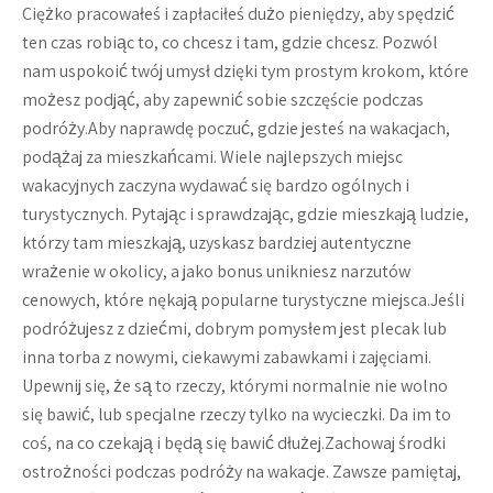
Ciężko pracowałeś i zapłaciłeś dużo pieniędzy, aby spędzić
ten czas robiąc to, co chcesz i tam, gdzie chcesz. Pozwól
nam uspokoić twój umysł dzięki tym prostym krokom, które
możesz podjąć, aby zapewnić sobie szczęście podczas
podróży.Aby naprawdę poczuć, gdzie jesteś na wakacjach,
podążaj za mieszkańcami. Wiele najlepszych miejsc
wakacyjnych zaczyna wydawać się bardzo ogólnych i
turystycznych. Pytając i sprawdzając, gdzie mieszkają ludzie,
którzy tam mieszkają, uzyskasz bardziej autentyczne
wrażenie w okolicy, a jako bonus unikniesz narzutów
cenowych, które nękają popularne turystyczne miejsca.Jeśli
podróżujesz z dziećmi, dobrym pomysłem jest plecak lub
inna torba z nowymi, ciekawymi zabawkami i zajęciami.
Upewnij się, że są to rzeczy, którymi normalnie nie wolno
się bawić, lub specjalne rzeczy tylko na wycieczki. Da im to
coś, na co czekają i będą się bawić dłużej.Zachowaj środki
ostrożności podczas podróży na wakacje. Zawsze pamiętaj,