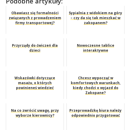
Podobne artykuły:
Obawiasz się formalności
Sypialnia z widokiem na góry
związanych z prowadzeniem
– czy da się tak mieszkać w
firmy transportowej?
zakopanem?
Przyrządy do ćwiczeń dla
Nowoczesne tablice
dzieci
interaktywne
Wskazówki dotyczące
Chcesz wypocząć w
masażu, o których
komfortowych warunkach,
powinieneś wiedzieć
kiedy chodzi o wyjazd do
Zakopane?
Na co zwrócić uwagę, przy
Przeprowadzkę biura należy
wyborze kierownicy?
odpowiednio przygotować