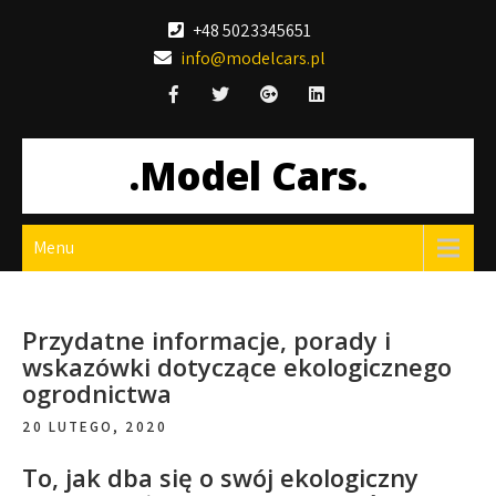
Skip
+48 5023345651
to
info@modelcars.pl
content
.Model Cars.
Menu
Przydatne informacje, porady i
wskazówki dotyczące ekologicznego
ogrodnictwa
20 LUTEGO, 2020
To, jak dba się o swój ekologiczny