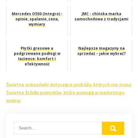
Mercedes O550 (Integro) -
JMC - chińska marka
opinie, spalanie, cena,
samochodowa z tradycjami
wymiary
Płytki gresowe a
Najlepsze magazyny na
podgrzewane podłogi w
sprzedaż – jakie wybrać?
łazience: komfort i
efektywność
Nawigacja
Świetne wskazówki dotyczące podróży, których nie znasz
wpisu
Świetne źródło pomysłów, które pomogą w marketingu
wideo!