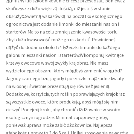
zgnilizny lub szkodników, nie chcesz przesadzać, ponieważ
skończysz z dużo większą ilością, niż jesteś w stanie
obsłużyć.Świetną wskazówką na początku ekologicznego
ogrodnictwa jest dodanie limonki do mieszanki nasion i
starterów. Ma to na celu zmniejszenie kwasowości torfu.
Zbyt duża kwasowość może go uszkodzić. Powinieneś
dążyć do dodania około 1/4 łyżeczki limonki do każdego
galonu mieszanki nasion i starterów.Wkomponuj kwitnące
krzewy owocowe w swój zwykły krajobraz. Nie masz
wydzielonego obszaru, który mógłbyś zamienić w ogród?
Jagody czarnego bzu, jagody i porzeczki mają ładne kwiaty
na wiosnę i świetnie prezentują się również jesienią.
Dodatkową korzyścią tych roślin poprawiających krajobraz
są wszystkie owoce, które produkują, abyś mógł się nimi
cieszyć.Podejmij kroki, aby chronić dżdżownice w swoim
ekologicznym ogrodzie. Minimalizuj uprawę gleby,
ponieważ uprawa może zabić dżdżownice. Najlepsza
głębokość uprawy to 3 do 5 cali. Unikaj stosowania nawozów