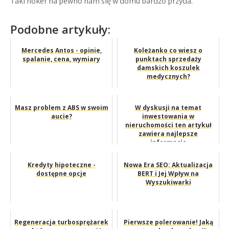
Taki hoker na pewno nam się w domu bardzo przyda.
Podobne artykuły:
Mercedes Antos - opinie,
Koleżanko co wiesz o
spalanie, cena, wymiary
punktach sprzedaży
damskich koszulek
medycznych?
Masz problem z ABS w swoim
W dyskusji na temat
aucie?
inwestowania w
nieruchomości ten artykuł
zawiera najlepsze
informacje
Kredyty hipoteczne -
Nowa Era SEO: Aktualizacja
dostępne opcje
BERT i Jej Wpływ na
Wyszukiwarki
Regeneracja turbosprężarek
Pierwsze polerowanie! Jaką