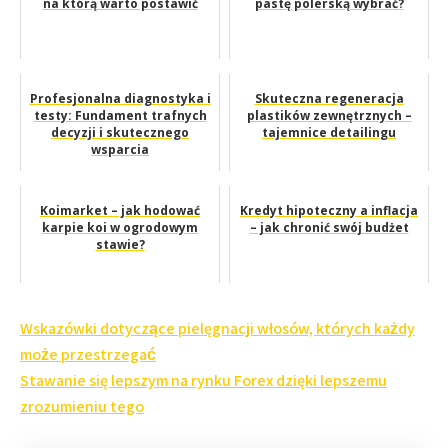
na którą warto postawić
pastę polerską wybrać?
Profesjonalna diagnostyka i
Skuteczna regeneracja
testy: Fundament trafnych
plastików zewnętrznych –
decyzji i skutecznego
tajemnice detailingu
wsparcia
Koimarket – jak hodować
Kredyt hipoteczny a inflacja
karpie koi w ogrodowym
– jak chronić swój budżet
stawie?
Nawigacja
Wskazówki dotyczące pielęgnacji włosów, których każdy
wpisu
może przestrzegać
Stawanie się lepszym na rynku Forex dzięki lepszemu
zrozumieniu tego