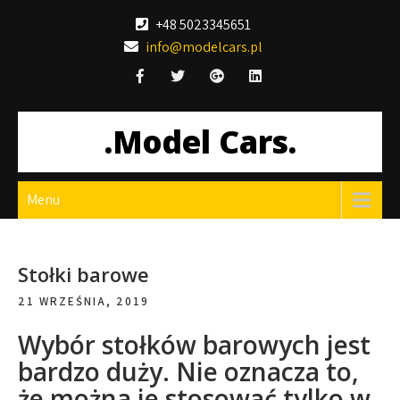
Skip
+48 5023345651
to
info@modelcars.pl
content
.Model Cars.
Menu
Stołki barowe
21 WRZEŚNIA, 2019
Wybór stołków barowych jest
bardzo duży. Nie oznacza to,
że można je stosować tylko w