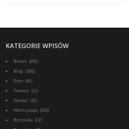
KATEGORIE WPISÓW
Biznes
(195)
Blog
(281)
Dom
(41)
Finanse
(11)
Handel
(31)
Motoryzacja
(158)
Rozrywka
(12)