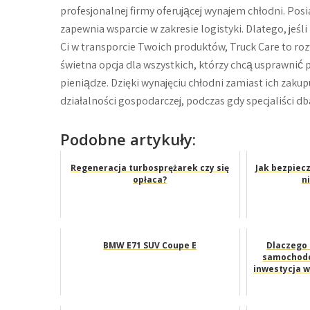
profesjonalnej firmy oferującej wynajem chłodni. Pos
zapewnia wsparcie w zakresie logistyki. Dlatego, jeśl
Ci w transporcie Twoich produktów, Truck Care to ro
świetna opcja dla wszystkich, którzy chcą usprawnić p
pieniądze. Dzięki wynajęciu chłodni zamiast ich zak
działalności gospodarczej, podczas gdy specjaliści 
Podobne artykuły:
Regeneracja turbosprężarek czy się
Jak bezpiec
opłaca?
n
BMW E71 SUV Coupe E
Dlaczego
samochodo
inwestycja w