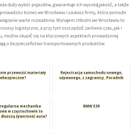
iada duży wybór pojazdów, gwarantuje ich wysoką jakość, a także
i prowadzisz biznes we Wrocławiu i szukasz firmy, która pomoże
związanie warte rozważenia. Wynajem chłodni we Wrocławiu to
rocesy logistyczne, a przy tym oszczędzić zarówno czas, jak i
upu, można skupić się na kluczowych aspektach prowadzonej
dbają o bezpieczeństwo transportowanych produktów.
znie przewozić materiały
Rejestracja samochodu nowego,
iebezpieczne?
używanego, z zagranicy. Poradnik
 regularna mechanika
BMW E39
wa w częstochowie to
 dłuższą żywotność auta?