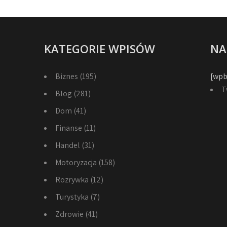
KATEGORIE WPISÓW
NA
Biznes
(195)
[wpb
T
Blog
(281)
Dom
(41)
Finanse
(11)
Handel
(31)
Motoryzacja
(158)
Rozrywka
(12)
Turystyka
(7)
Zdrowie
(41)