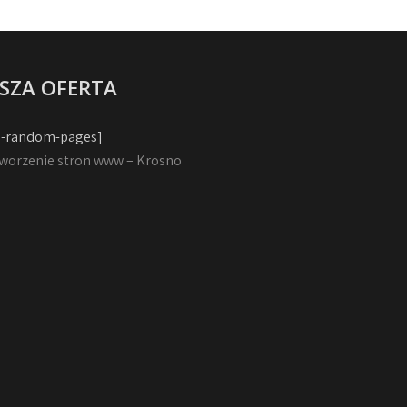
SZA OFERTA
-random-pages]
worzenie stron www – Krosno