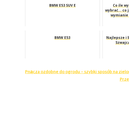
BMW E53 SUV E
Co ile wy
wybrać... co 
wymianie 
BMW E53
Najlepsze i
Szwajca
Nawigacja
Pnącza ozdobne do ogrodu – szybki sposób na zielo
wpisu
Prze