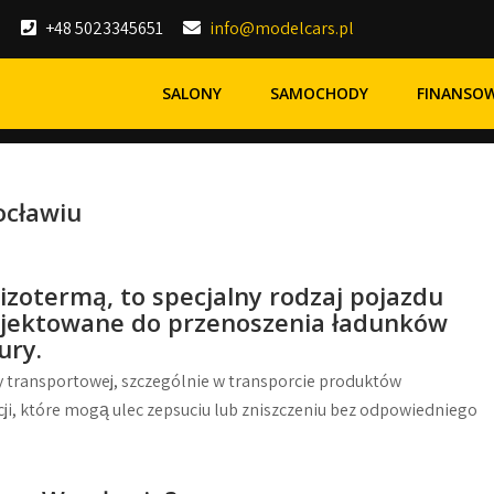
+48 5023345651
info@modelcars.pl
SALONY
SAMOCHODY
FINANSO
ocławiu
izotermą, to specjalny rodzaj pojazdu
ojektowane do przenoszenia ładunków
ury.
 transportowej, szczególnie w transporcie produktów
ji, które mogą ulec zepsuciu lub zniszczeniu bez odpowiedniego