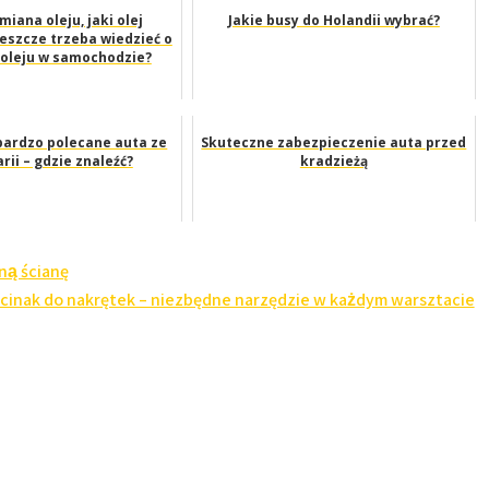
miana oleju, jaki olej
Jakie busy do Holandii wybrać?
jeszcze trzeba wiedzieć o
oleju w samochodzie?
 bardzo polecane auta ze
Skuteczne zabezpieczenie auta przed
rii – gdzie znaleźć?
kradzieżą
ną ścianę
cinak do nakrętek – niezbędne narzędzie w każdym warsztacie