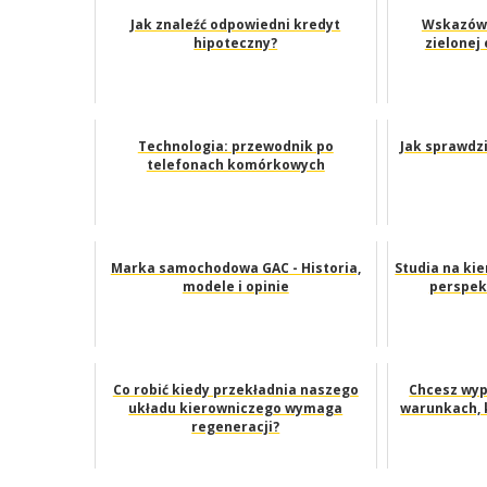
Jak znaleźć odpowiedni kredyt
Wskazówk
hipoteczny?
zielonej
Technologia: przewodnik po
Jak sprawdzi
telefonach komórkowych
Marka samochodowa GAC - Historia,
Studia na ki
modele i opinie
perspek
Co robić kiedy przekładnia naszego
Chcesz wy
układu kierowniczego wymaga
warunkach, 
regeneracji?