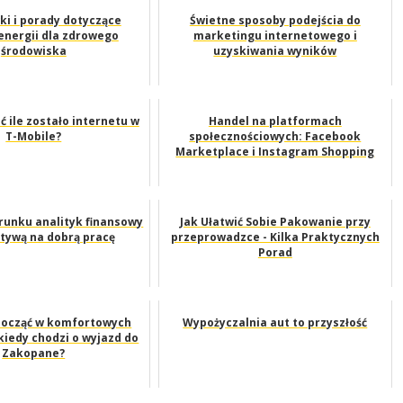
i i porady dotyczące
Świetne sposoby podejścia do
 energii dla zdrowego
marketingu internetowego i
środowiska
uzyskiwania wyników
ć ile zostało internetu w
Handel na platformach
T-Mobile?
społecznościowych: Facebook
Marketplace i Instagram Shopping
erunku analityk finansowy
Jak Ułatwić Sobie Pakowanie przy
tywą na dobrą pracę
przeprowadzce - Kilka Praktycznych
Porad
począć w komfortowych
Wypożyczalnia aut to przyszłość
kiedy chodzi o wyjazd do
Zakopane?