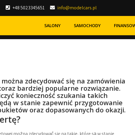
+48 5023345651
info@modelcars.pl
SALONY
SAMOCHODY
FINANSO
ty można zdecydować się na zamówienia
 coraz bardziej popularne rozwiązanie.
czyć konieczność szukania takich
 będą w stanie zapewnić przygotowanie
bukietów oraz dopasowanych do okazji.
ertę?
etowej można zdecydować się na takie, które są w stanie