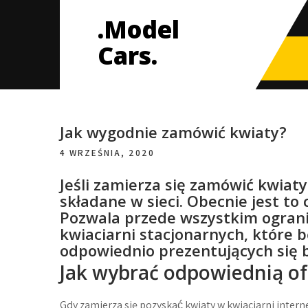
Skip
.Model
to
content
Cars.
Jak wygodnie zamówić kwiaty?
4 WRZEŚNIA, 2020
Jeśli zamierza się zamówić kwia
składane w sieci. Obecnie jest to
Pozwala przede wszystkim ograni
kwiaciarni stacjonarnych, które
odpowiednio prezentujących się 
Jak wybrać odpowiednią of
Gdy zamierza się pozyskać kwiaty w kwiaciarni intern