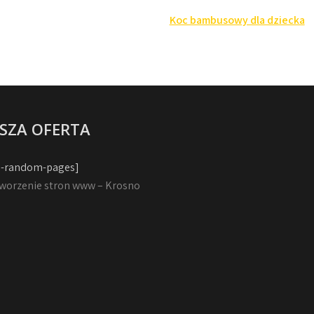
Koc bambusowy dla dziecka
SZA OFERTA
-random-pages]
worzenie stron www – Krosno