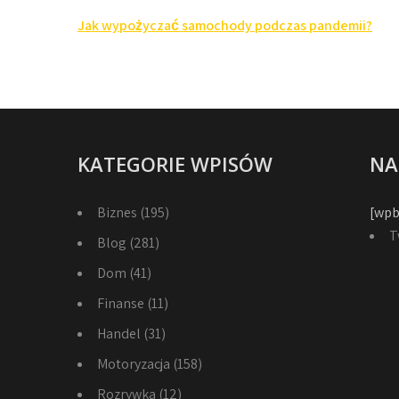
Nawigacja
Jak wypożyczać samochody podczas pandemii?
wpisu
KATEGORIE WPISÓW
NA
Biznes
(195)
[wpb
T
Blog
(281)
Dom
(41)
Finanse
(11)
Handel
(31)
Motoryzacja
(158)
Rozrywka
(12)