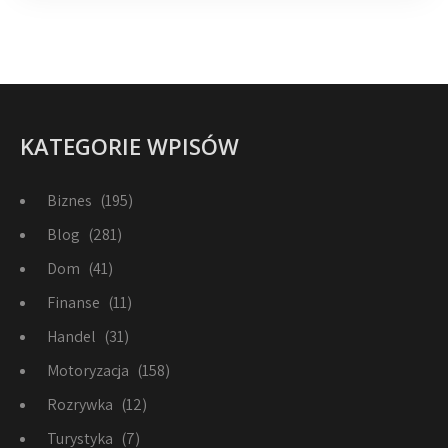
KATEGORIE WPISÓW
Biznes
(195)
Blog
(281)
Dom
(41)
Finanse
(11)
Handel
(31)
Motoryzacja
(158)
Rozrywka
(12)
Turystyka
(7)