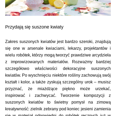
Przydają się suszone kwiaty
Zakres suszonych kwiatów jest bardzo szeroki, znajdują
się one w arsenale kwiaciarni, lekarzy, projektantów i
wielu robótek, którzy mogą tworzyć prawdziwe arcydzieła
z improwizowanych materiałów. Rozważmy bardziej
szczegółowo właściwości dekoracyjne suszonych
kwiatów. Po wyschnięciu niektóre rośliny zachowują swój
kształt i kolor, a także zyskują szczególny urok – musisz
przyznać, że miażdżące piękno może urzekać,
inspirować i zachwycać. Tworzenie kompozycji z
suszonych kwiatów to świetny pomysł na zimową
kreatywność: zielnik zebrany pod koniec jesieni zamienia
się w materiał odpowiedni do robótek ręcznych już w