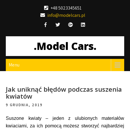
Skip
+48 5023345651
to
info@modelcars.pl
content
.Model Cars.
Menu
Jak uniknąć błędów podczas suszenia
kwiatów
9 GRUDNIA, 2019
Suszone kwiaty – jeden z ulubionych materiałów
kwiaciarni, za ich pomocą możesz stworzyć najbardziej