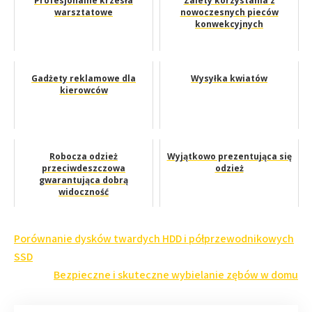
Profesjonalne krzesła
Zalety korzystania z
warsztatowe
nowoczesnych pieców
konwekcyjnych
Gadżety reklamowe dla
Wysyłka kwiatów
kierowców
Robocza odzież
Wyjątkowo prezentująca się
przeciwdeszczowa
odzież
gwarantująca dobrą
widoczność
Nawigacja
Porównanie dysków twardych HDD i półprzewodnikowych
wpisu
SSD
Bezpieczne i skuteczne wybielanie zębów w domu