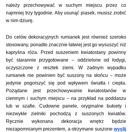
należy przechowywać w suchym miejscu przez co
najmniej trzy tygodnie. Aby usunąć piasek, musisz zrobić
w nim dziurę.
Do celów dekoracyjnych rumianek jest również szeroko
stosowany, ponadto znacznie łatwiej jest go wysuszyć niż
kapryśna róża. Przed suszeniem kwiatostany powinny
być starannie przygotowane – oddzielone od łodygi,
oczyszczone z resztek ziemi. W żadnym wypadku
rumianek nie powinien być suszony na słońcu – może
jedynie pogorszyć się pod wpływem światła i ciepła.
Pożądane jest przechowywanie kwiatostanów w
ciemnym i suchym miejscu – na przykład na poddaszu
lub w szafie. Cudowne panele, oryginalne bukiety i
niezwykłe zielniki pochodzą z suszonych kwiatów.
Ręcznie wykonana dekoracja wnętrz będzie
niezapomnianym prezentem, a otrzymane suszone
wyslij