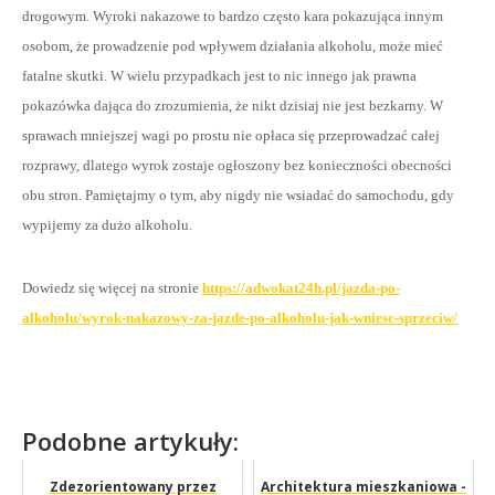
drogowym. Wyroki nakazowe to bardzo często kara pokazująca innym
osobom, że prowadzenie pod wpływem działania alkoholu, może mieć
fatalne skutki. W wielu przypadkach jest to nic innego jak prawna
pokazówka dająca do zrozumienia, że nikt dzisiaj nie jest bezkarny. W
sprawach mniejszej wagi po prostu nie opłaca się przeprowadzać całej
rozprawy, dlatego wyrok zostaje ogłoszony bez konieczności obecności
obu stron. Pamiętajmy o tym, aby nigdy nie wsiadać do samochodu, gdy
wypijemy za dużo alkoholu.
Dowiedz się więcej na stronie
https://adwokat24h.pl/jazda-po-
alkoholu/wyrok-nakazowy-za-jazde-po-alkoholu-jak-wniesc-sprzeciw/
Podobne artykuły:
Zdezorientowany przez
Architektura mieszkaniowa -