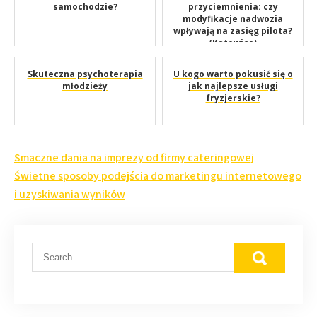
samochodzie?
przyciemnienia: czy
modyfikacje nadwozia
wpływają na zasięg pilota?
(Katowice)
Skuteczna psychoterapia
U kogo warto pokusić się o
młodzieży
jak najlepsze usługi
fryzjerskie?
Nawigacja
Smaczne dania na imprezy od firmy cateringowej
wpisu
Świetne sposoby podejścia do marketingu internetowego
i uzyskiwania wyników