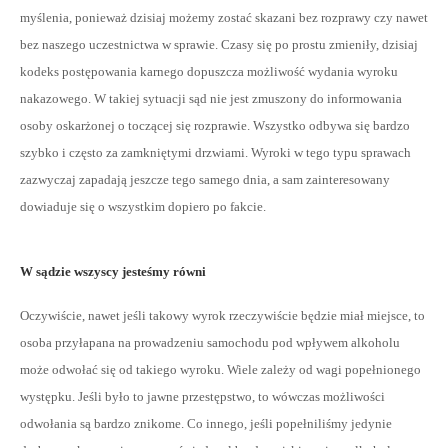
myślenia, ponieważ dzisiaj możemy zostać skazani bez rozprawy czy nawet
bez naszego uczestnictwa w sprawie. Czasy się po prostu zmieniły, dzisiaj
kodeks postępowania karnego dopuszcza możliwość wydania wyroku
nakazowego. W takiej sytuacji sąd nie jest zmuszony do informowania
osoby oskarżonej o toczącej się rozprawie. Wszystko odbywa się bardzo
szybko i często za zamkniętymi drzwiami. Wyroki w tego typu sprawach
zazwyczaj zapadają jeszcze tego samego dnia, a sam zainteresowany
dowiaduje się o wszystkim dopiero po fakcie.
W sądzie wszyscy jesteśmy równi
Oczywiście, nawet jeśli takowy wyrok rzeczywiście będzie miał miejsce, to
osoba przyłapana na prowadzeniu samochodu pod wpływem alkoholu
może odwołać się od takiego wyroku. Wiele zależy od wagi popełnionego
występku. Jeśli było to jawne przestępstwo, to wówczas możliwości
odwołania są bardzo znikome. Co innego, jeśli popełniliśmy jedynie