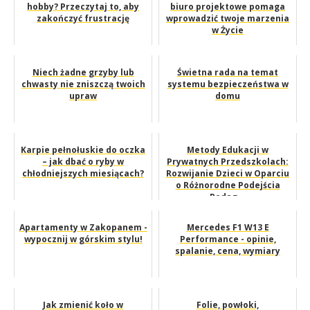
hobby? Przeczytaj to, aby
biuro projektowe pomaga
zakończyć frustrację
wprowadzić twoje marzenia
w Życie
Niech żadne grzyby lub
Świetna rada na temat
chwasty nie zniszczą twoich
systemu bezpieczeństwa w
upraw
domu
Karpie pełnołuskie do oczka
Metody Edukacji w
– jak dbać o ryby w
Prywatnych Przedszkolach:
chłodniejszych miesiącach?
Rozwijanie Dzieci w Oparciu
o Różnorodne Podejścia
Pedag...
Apartamenty w Zakopanem -
Mercedes F1 W13 E
wypocznij w górskim stylu!
Performance - opinie,
spalanie, cena, wymiary
Jak zmienić koło w
Folie, powłoki,