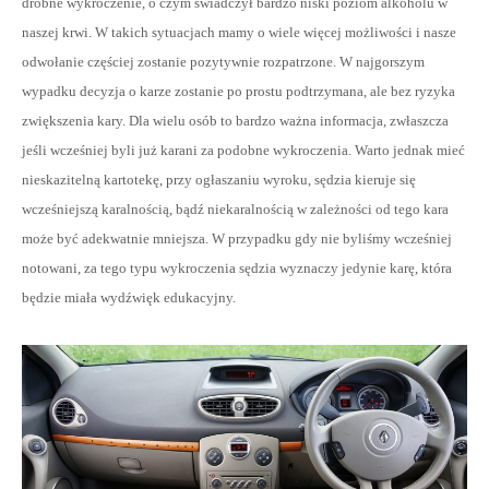
drobne wykroczenie, o czym świadczył bardzo niski poziom alkoholu w
naszej krwi. W takich sytuacjach mamy o wiele więcej możliwości i nasze
odwołanie częściej zostanie pozytywnie rozpatrzone. W najgorszym
wypadku decyzja o karze zostanie po prostu podtrzymana, ale bez ryzyka
zwiększenia kary. Dla wielu osób to bardzo ważna informacja, zwłaszcza
jeśli wcześniej byli już karani za podobne wykroczenia. Warto jednak mieć
nieskazitelną kartotekę, przy ogłaszaniu wyroku, sędzia kieruje się
wcześniejszą karalnością, bądź niekaralnością w zależności od tego kara
może być adekwatnie mniejsza. W przypadku gdy nie byliśmy wcześniej
notowani, za tego typu wykroczenia sędzia wyznaczy jedynie karę, która
będzie miała wydźwięk edukacyjny.