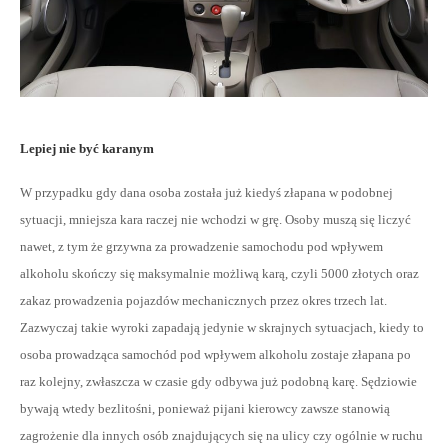
Lepiej nie być karanym
W przypadku gdy dana osoba została już kiedyś złapana w podobnej
sytuacji, mniejsza kara raczej nie wchodzi w grę. Osoby muszą się liczyć
nawet, z tym że grzywna za prowadzenie samochodu pod wpływem
alkoholu skończy się maksymalnie możliwą karą, czyli 5000 złotych oraz
zakaz prowadzenia pojazdów mechanicznych przez okres trzech lat.
Zazwyczaj takie wyroki zapadają jedynie w skrajnych sytuacjach, kiedy to
osoba prowadząca samochód pod wpływem alkoholu zostaje złapana po
raz kolejny, zwłaszcza w czasie gdy odbywa już podobną karę. Sędziowie
bywają wtedy bezlitośni, ponieważ pijani kierowcy zawsze stanowią
zagrożenie dla innych osób znajdujących się na ulicy czy ogólnie w ruchu