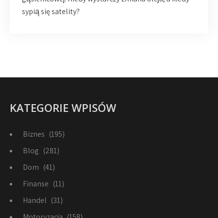
sypią się satelity?
KATEGORIE WPISÓW
Biznes
(195)
Blog
(281)
Dom
(41)
Finanse
(11)
Handel
(31)
Motoryzacja
(158)