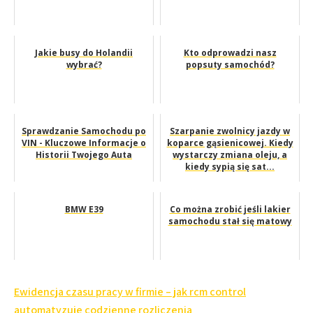
Jakie busy do Holandii
Kto odprowadzi nasz
wybrać?
popsuty samochód?
Sprawdzanie Samochodu po
Szarpanie zwolnicy jazdy w
VIN - Kluczowe Informacje o
koparce gąsienicowej. Kiedy
Historii Twojego Auta
wystarczy zmiana oleju, a
kiedy sypią się sat...
BMW E39
Co można zrobić jeśli lakier
samochodu stał się matowy
Nawigacja
Ewidencja czasu pracy w firmie – jak rcm control
automatyzuje codzienne rozliczenia