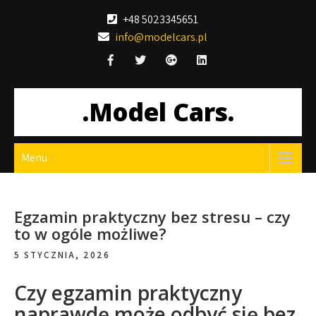
Skip
+48 5023345651
to
info@modelcars.pl
content
.Model Cars.
Menu
Egzamin praktyczny bez stresu – czy
to w ogóle możliwe?
5 STYCZNIA, 2026
Czy egzamin praktyczny
naprawdę może odbyć się bez