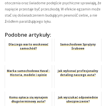
otoczenia oraz świadome podejście psychiczne sprawiają, że
napięcie przestaje być przeszkodą. W efekcie egzamin może
stać się doświadczeniem budującym pewność siebie, a nie
źródłem paraliżującego lęku.
Podobne artykuły:
Dlaczego warto woskować
Samochodowe Sprężyny
samochód?
Śrubowe
Marka samochodowa Haval -
Jak wykonać profesjonalny
Historia, modele i opinie
detaling naszego auta?
Komu opłaca się wynajem
Jak wyszukać odpowiednie
długoterminowy auta?
ubezpieczenie?