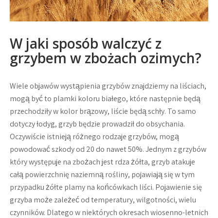
W jaki sposób walczyć z
grzybem w zbożach ozimych?
Wiele objawów wystąpienia grzybów znajdziemy na liściach,
mogą być to plamki koloru białego, które następnie będą
przechodziły w kolor brązowy, liście będą schły. To samo
dotyczy łodyg, grzyb będzie prowadził do obsychania.
Oczywiście istnieją różnego rodzaje grzybów, mogą
powodować szkody od 20 do nawet 50%. Jednym z grzybów
który występuje na zbożach jest rdza żółta, grzyb atakuje
całą powierzchnię naziemną rośliny, pojawiają się w tym
przypadku żółte plamy na końcówkach liści. Pojawienie się
grzyba może zależeć od temperatury, wilgotności, wielu
czynników. Dlatego w niektórych okresach wiosenno-letnich