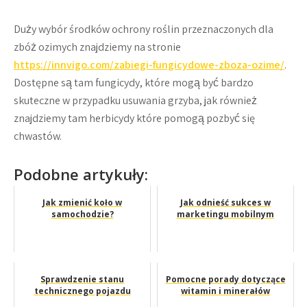
Duży wybór środków ochrony roślin przeznaczonych dla
zbóż ozimych znajdziemy na stronie
https://innvigo.com/zabiegi-fungicydowe-zboza-ozime/
.
Dostępne są tam fungicydy, które mogą być bardzo
skuteczne w przypadku usuwania grzyba, jak również
znajdziemy tam herbicydy które pomogą pozbyć się
chwastów.
Podobne artykuły:
Jak zmienić koło w
Jak odnieść sukces w
samochodzie?
marketingu mobilnym
Sprawdzenie stanu
Pomocne porady dotyczące
technicznego pojazdu
witamin i minerałów