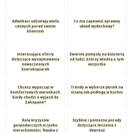
Adwokaci udzielają wielu
Co ma zapewnić sprawny
cennych porad swoim
układ wydechowy?
klientom
Interesujące oferty
Świetne pomysły na biżuterię
dotyczące wynajmowania
od ludzi, którzy wiedzą o tym
nowoczesnych
wszystko
kserokopiarek
Chcesz wypocząć w
Trendy w wyborze płytek na
komfortowych warunkach,
ścianę lub podłogę w kuchni
kiedy chodzi o wyjazd do
Zakopane?
Rola kryzysów
Szybkie i pomocne porady
gospodarczych w rynku
dotyczące leczenia z
nieruchomości: Nauka z
depresji