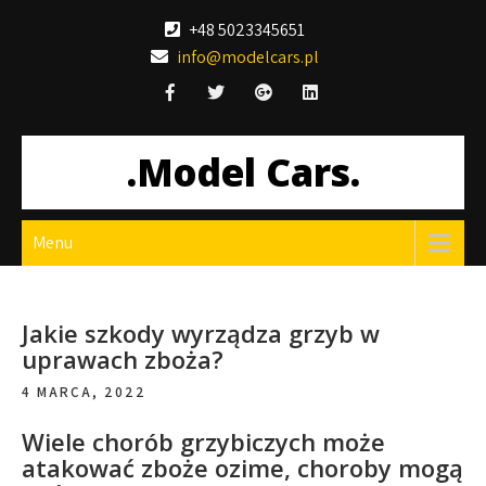
Skip
+48 5023345651
to
info@modelcars.pl
content
.Model Cars.
Menu
Jakie szkody wyrządza grzyb w
uprawach zboża?
4 MARCA, 2022
Wiele chorób grzybiczych może
atakować zboże ozime, choroby mogą