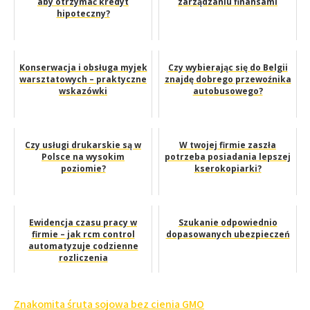
aby otrzymać kredyt
zarządzaniu finansami
hipoteczny?
Konserwacja i obsługa myjek
Czy wybierając się do Belgii
warsztatowych – praktyczne
znajdę dobrego przewoźnika
wskazówki
autobusowego?
Czy usługi drukarskie są w
W twojej firmie zaszła
Polsce na wysokim
potrzeba posiadania lepszej
poziomie?
kserokopiarki?
Ewidencja czasu pracy w
Szukanie odpowiednio
firmie – jak rcm control
dopasowanych ubezpieczeń
automatyzuje codzienne
rozliczenia
Nawigacja
Znakomita śruta sojowa bez cienia GMO