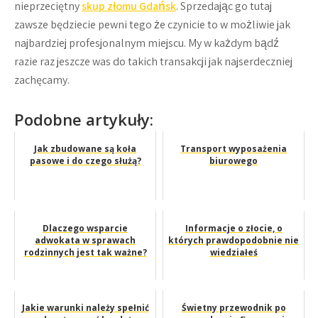
nieprzeciętny
skup złomu Gdańsk
. Sprzedając go tutaj
zawsze będziecie pewni tego że czynicie to w możliwie jak
najbardziej profesjonalnym miejscu. My w każdym bądź
razie raz jeszcze was do takich transakcji jak najserdeczniej
zachęcamy.
Podobne artykuły:
Jak zbudowane są koła
Transport wyposażenia
pasowe i do czego służą?
biurowego
Dlaczego wsparcie
Informacje o złocie, o
adwokata w sprawach
których prawdopodobnie nie
rodzinnych jest tak ważne?
wiedziałeś
Jakie warunki należy spełnić
Świetny przewodnik po