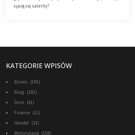
sypią się satelity?
KATEGORIE WPISÓW
Biznes
(195)
Blog
(281)
Dom
(41)
Finanse
(11)
Handel
(31)
Motoryzacja
(158)