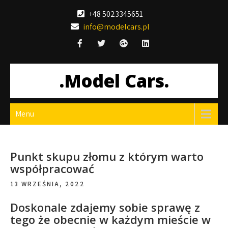
Skip
+48 5023345651
to
info@modelcars.pl
content
.Model Cars.
Menu
Punkt skupu złomu z którym warto
współpracować
13 WRZEŚNIA, 2022
Doskonale zdajemy sobie sprawę z
tego że obecnie w każdym mieście w