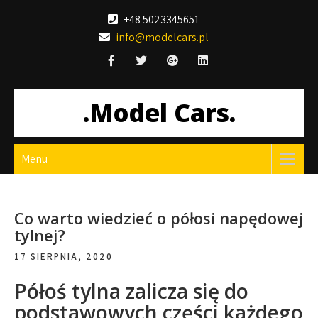
Skip
+48 5023345651
to
info@modelcars.pl
content
.Model Cars.
Menu
Co warto wiedzieć o półosi napędowej
tylnej?
17 SIERPNIA, 2020
Półoś tylna zalicza się do
podstawowych części każdego