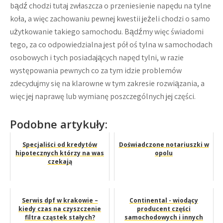
bądź chodzi tutaj zwłaszcza o przeniesienie napędu na tylne
koła, a więc zachowaniu pewnej kwestii jeżeli chodzi o samo
użytkowanie takiego samochodu. Bądźmy więc świadomi
tego, za co odpowiedzialna jest pół oś tylna w samochodach
osobowych i tych posiadających napęd tylni, w razie
występowania pewnych co za tym idzie problemów
zdecydujmy się na klarowne w tym zakresie rozwiązania, a
więc jej naprawę lub wymianę poszczególnych jej części.
Podobne artykuły:
Specjaliści od kredytów
Doświadczone notariuszki w
hipotecznych którzy na was
opolu
czekają
Serwis dpf w krakowie –
Continental - wiodący
kiedy czas na czyszczenie
producent części
filtra cząstek stałych?
samochodowych i innych