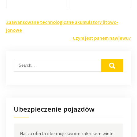
Nawigacja
Zaawansowane technologiczne akumulatory litowo-
wpisu
jonowe
Czym jest panem nawiewu?
Ubezpieczenie pojazdów
Nasza oferta obejmuje swoim zakresem wiele