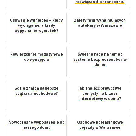
rozwiązań dla transportu
Usuwanie wgnieceń – kiedy
Zalety firm wynajmujących
wyciąganie, a kiedy
autokary w Warszawie
wypychanie wgniotek?
Powierzchnie magazynowe
Świetna rada na temat
do wynajęcia
systemu bezpieczeństwa w
domu
Gdzie znajdę najlepsze
Jak znaleźć prawdziwe
części samochodowe?
pomysły na biznes
internetowy w domu?
Nowoczesne wyposażenie do
Osobowe poleasingowe
naszego domu
pojazdy w Warszawie