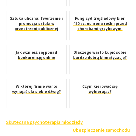
Sztuka uliczna: Tworzenie i
Fungicyd trojśladowy kier
promocja sztuki w
450 sc: ochrona roślin przed
przestrzeni publicznej
chorobami grzybowymi
Jak wznieść się ponad
Dlaczego warto kupić sobie
konkurencję online
bardzo dobrą klimatyzację?
W której firmie warto
Czym kierować się
wynająć dla siebie dźwig?
wybierając?
Nawigacja
Skuteczna psychoterapia młodzieży
wpisu
Ubezpieczenie samochodu