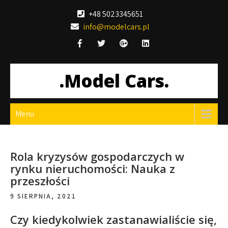
Skip
+48 5023345651
to
info@modelcars.pl
content
.Model Cars.
Menu
Rola kryzysów gospodarczych w
rynku nieruchomości: Nauka z
przeszłości
9 SIERPNIA, 2021
Czy kiedykolwiek zastanawialiście się,