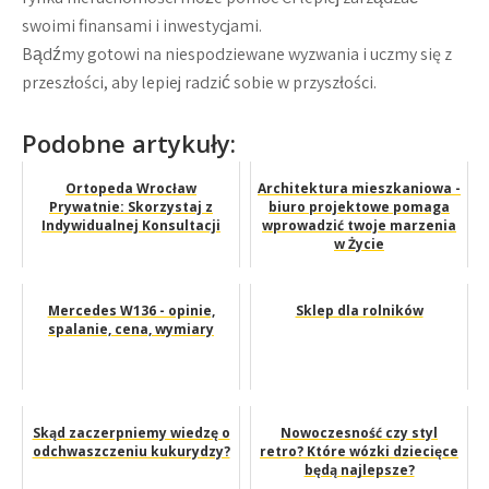
swoimi finansami i inwestycjami.
Bądźmy gotowi na niespodziewane wyzwania i uczmy się z
przeszłości, aby lepiej radzić sobie w przyszłości.
Podobne artykuły:
Ortopeda Wrocław
Architektura mieszkaniowa -
Prywatnie: Skorzystaj z
biuro projektowe pomaga
Indywidualnej Konsultacji
wprowadzić twoje marzenia
w Życie
Mercedes W136 - opinie,
Sklep dla rolników
spalanie, cena, wymiary
Skąd zaczerpniemy wiedzę o
Nowoczesność czy styl
odchwaszczeniu kukurydzy?
retro? Które wózki dziecięce
będą najlepsze?