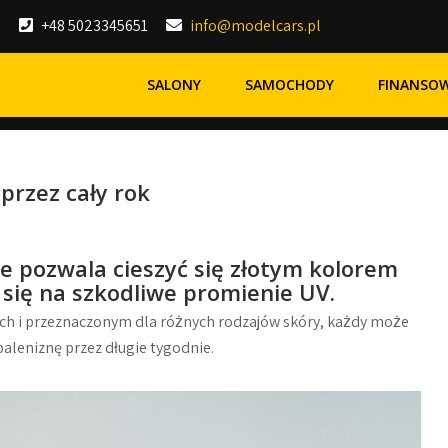
+48 5023345651
info@modelcars.pl
SALONY
SAMOCHODY
FINANSO
przez cały rok
e pozwala cieszyć się złotym kolorem
 się na szkodliwe promienie UV.
h i przeznaczonym dla różnych rodzajów skóry, każdy może
aleniznę przez długie tygodnie.