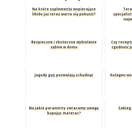
Na które suplementy wspierające
Tera
libido już teraz warto się pokusić?
specjalis
najw
Bezpieczne i skuteczne wybielanie
Czy recept
zębów w domu
zgodność p
Jagody goji pozwalają schudnąć
Kolagen woł
Na jakie parametry zwracamy uwagę
Zabieg
kupując materac?