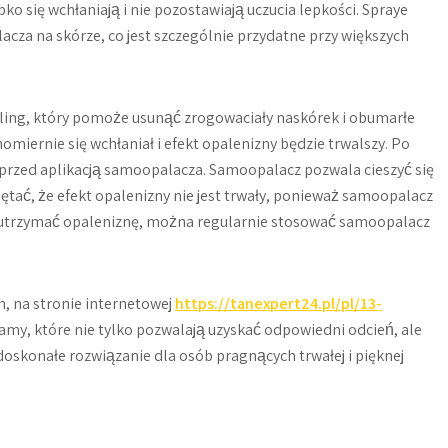
bko się wchłaniają i nie pozostawiają uczucia lepkości. Spraye
a na skórze, co jest szczególnie przydatne przy większych
ing, który pomoże usunąć zrogowaciały naskórek i obumarłe
miernie się wchłaniał i efekt opalenizny będzie trwalszy. Po
 przed aplikacją samoopalacza. Samoopalacz pozwala cieszyć się
ętać, że efekt opalenizny nie jest trwały, ponieważ samoopalacz
Aby utrzymać opaleniznę, można regularnie stosować samoopalacz
, na stronie internetowej
https://tanexpert24.pl/pl/13-
my, które nie tylko pozwalają uzyskać odpowiedni odcień, ale
doskonałe rozwiązanie dla osób pragnących trwałej i pięknej