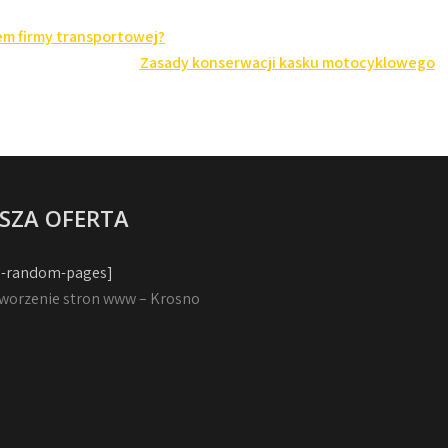
em firmy transportowej?
Zasady konserwacji kasku motocyklowego
SZA OFERTA
-random-pages]
worzenie stron www – Krosno