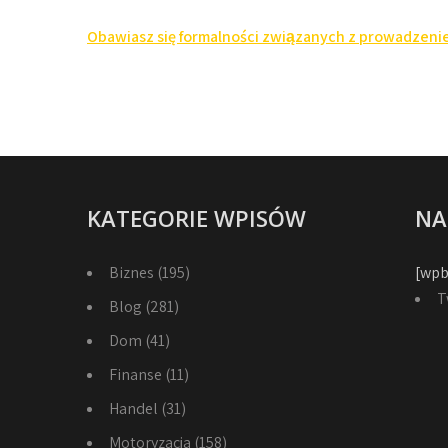
Nawigacja
Obawiasz się formalności związanych z prowadzeni
wpisu
KATEGORIE WPISÓW
NA
Biznes
(195)
[wpb
T
Blog
(281)
Dom
(41)
Finanse
(11)
Handel
(31)
Motoryzacja
(158)