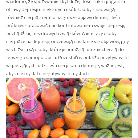
wiadomo, że spożywanie zbyt dużej ilości cukru pogarsza
objawy depresji u niektórych osób. Osoby z nadwagą
również cierpią średnio na gorsze objawy depresji.Jeśli
próbujesz pracować nad kontrolowaniem swojej depresji,
pozbądź się niezdrowych związków. Wiele razy osoby
cierpiące na depresję odczuwają nasilanie się objawów, gdy
w ich życiu są osoby, które je poniżają lub zniechęcają do
lepszego samopoczucia. Pozostań w pobliżu pozytywnych i
wspierających ludzi.Jeśli cierpisz na depresję, ważne jest,
abyś nie myślał o negatywnych myślach.