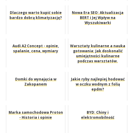
Dlaczego warto kupić sobie
Nowa Era SEO: Aktualizacja
bardzo dobrą klimatyzację?
BERT i Jej Wpływ na
Wyszukiwarki
Audi A2 Concept - opinie,
Warsztaty kulinarne a nauka
spalanie, cena, wymiary
gotowania: Jak doskonalić
umiejętności kulinarne
podczas warsztatów.
Domki do wynajęcia w
Jakie ryby najlepiej hodować
Zakopanem
w oczku wodnym z folią
epdm?
Marka samochodowa Proton
BYD: Chiny i
- Historia i opinie
elektromobilność