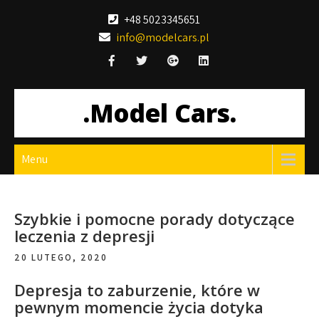
Skip
+48 5023345651
to
info@modelcars.pl
content
.Model Cars.
Menu
Szybkie i pomocne porady dotyczące
leczenia z depresji
20 LUTEGO, 2020
Depresja to zaburzenie, które w
pewnym momencie życia dotyka