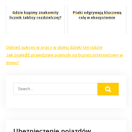
Gdzie kupimy znakomity
Ptaki odgrywają kluczową
licznik tablicy rozdzielczej?
rolę w ekosystemie
Nawigacja
Odnieś sukces w pracy w domu dzięki tej radzie
wpisu
Jak znaleźć prawdziwe pomysły na biznes internetowy w
domu?
Ubezpieczenie pojazdów