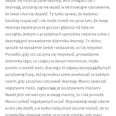
skupić się na przyczynie depresji.Jeśli zmagasz się z
depresją, postaraj się nie wpaść w destrukcyjne nastawienie,
że świat chce cię dopaść. To tylko sprawi, że będziesz
bardziej rozpaczać i nie może zrobić nic poza tym, że twoja
depresja będzie jeszcze gorsza i głębsza niż była na
początku.Jednym z przydatnych sposobów radzenia sobie z
depresją jest prowadzenie dziennika depresji. To dobry
sposób na wyrażenie siebie i wskazanie, co Cię niepokoi.
Ponadto, gdy coś zaczyna cię niepokoić, prowadzenie
dziennika tego, co czujesz w danym momencie, może
pomóc ci ustalić wzór, dlaczego te objawy występują.Wymyśl
pozytywną frazę, którą możesz sobie powtarzać za każdym
razem, gdy zaczynasz odczuwać depresję. Musisz zwalczać
negatywne myśli, zagłuszając je pozytywnymi myślami.
Nawet jeśli nie wierzysz w swoją mantrę, to i tak pomoże.
Musisz unikać negatywnych uczuć. Wypowiadaj swoje zdanie
przez cały dzień, a w końcu twój umysł zacznie myśleć, że to
prawda.Nie obwiniaj siebie za uczucie smutku, gdy masz