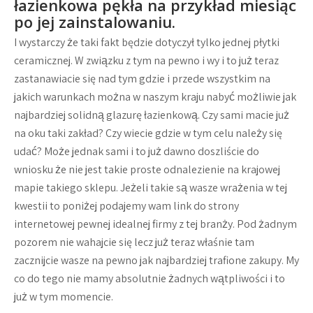
łazienkowa pękła na przykład miesiąc
po jej zainstalowaniu.
I wystarczy że taki fakt będzie dotyczył tylko jednej płytki
ceramicznej. W związku z tym na pewno i wy i to już teraz
zastanawiacie się nad tym gdzie i przede wszystkim na
jakich warunkach można w naszym kraju nabyć możliwie jak
najbardziej solidną glazurę łazienkową. Czy sami macie już
na oku taki zakład? Czy wiecie gdzie w tym celu należy się
udać? Może jednak sami i to już dawno doszliście do
wniosku że nie jest takie proste odnalezienie na krajowej
mapie takiego sklepu. Jeżeli takie są wasze wrażenia w tej
kwestii to poniżej podajemy wam link do strony
internetowej pewnej idealnej firmy z tej branży. Pod żadnym
pozorem nie wahajcie się lecz już teraz właśnie tam
zacznijcie wasze na pewno jak najbardziej trafione zakupy. My
co do tego nie mamy absolutnie żadnych wątpliwości i to
już w tym momencie.