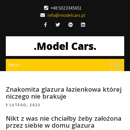
Skip
+48 5023345651
to
info@modelcars.pl
content
.Model Cars.
Menu
Znakomita glazura łazienkowa której
niczego nie brakuje
3 LUTEGO, 2023
Nikt z was nie chciałby żeby założona
przez siebie w domu glazura