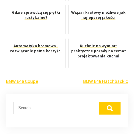
Gdzie sprawdzą się płytki
Wiązar kratowy możliwie jak
rustykalne?
najlepszej jakości
Automatyka bramowa -
Kuchnie na wymiar:
rozwiązanie pełne korzyści
praktyczne porady na temat
projektowania kuchni
Nawigacja
BMW E46 Coupe
BMW E46 Hatchback C
wpisu