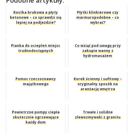
Podobne artykuły:
Kostka brukowa a płyty
Płytki klinkierowe czy
betonowe – co sprawdzi się
marmuropodobne – co
lepiej na podjeździe?
wybrać?
Pianka do ociepleń miejsc
Co wziąć pod uwagę przy
trudnodostępnych
zakupie wanny z
hydromasażem
Pomoc rzeczoznawcy
Korek ścienny i sufitowy –
majątkowego
oryginalny sposób na
aranżację wnętrza
Powietrzne pompy ciepła
Trwałe i solidne
skutecznie ogrzewające
zlewozmywaki z granitu
każdy dom