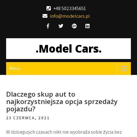
Skip
+48 5023345651
to
info@modelcars.pl
content
.Model Cars.
Menu
Dlaczego skup aut to
najkorzystniejsza opcja sprzedaży
pojazdu?
23 CZERWCA, 2021
W dzisiejszych czasach nikt nie wyobraża sobie życia bez