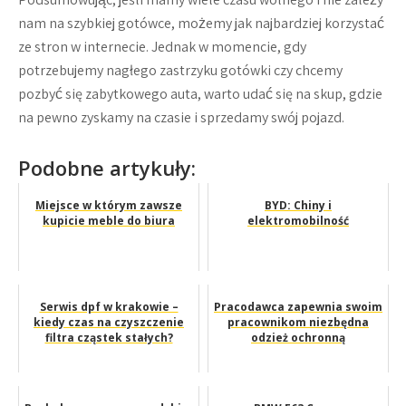
nam na szybkiej gotówce, możemy jak najbardziej korzystać
ze stron w internecie. Jednak w momencie, gdy
potrzebujemy nagłego zastrzyku gotówki czy chcemy
pozbyć się zabytkowego auta, warto udać się na skup, gdzie
na pewno zyskamy na czasie i sprzedamy swój pojazd.
Podobne artykuły:
Miejsce w którym zawsze
BYD: Chiny i
kupicie meble do biura
elektromobilność
Serwis dpf w krakowie –
Pracodawca zapewnia swoim
kiedy czas na czyszczenie
pracownikom niezbędna
filtra cząstek stałych?
odzież ochronną