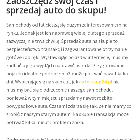
Zaoszczędź swój czas i
sprzedaj auto do skupu!
Samochody od lat cieszą się dużym zainteresowaniem na
rynku. Jednak jest ich naprawdę wiele, dlatego sprzedaż
zazwyczaj nie trwa chwilę. Sprzedaż auta na skupie to
bezpieczeństwo transakcji i zagwarantowane otrzymanie
gotówki od ręki. Wystawiając pojazd w internecie, musimy
zadbać o jego wygląd i naprawić usterki. Przygotowanie
pojazdu idealnie pod sprzedaż może potrwać nawet kilka
dni. Wybierając się na skup aut, jak
auto-skup24.pl
nie
musimy bać się o odrzucenie naszego samochodu,
ponieważ w tym miejscu sprzedamy nawet rozbite i
powypadkowe auta. Czasami zdarza się tak, że nie mamy co
zrobić z naszym starym autem. Na skupie transakcja może
potrwać kilka minut i problem znika.
Podsumowując, jeśli mamy wiele czasu wolnego i nie zależy