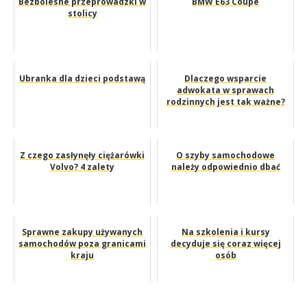
Bezbolesne przeprowadzki w
BMW E63 Coupe
stolicy
Ubranka dla dzieci podstawą
Dlaczego wsparcie
adwokata w sprawach
rodzinnych jest tak ważne?
Z czego zasłynęły ciężarówki
O szyby samochodowe
Volvo? 4 zalety
należy odpowiednio dbać
Sprawne zakupy używanych
Na szkolenia i kursy
samochodów poza granicami
decyduje się coraz więcej
kraju
osób