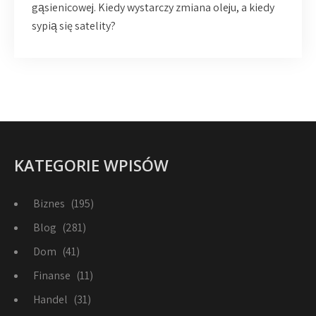
gąsienicowej. Kiedy wystarczy zmiana oleju, a kiedy
sypią się satelity?
KATEGORIE WPISÓW
Biznes
(195)
Blog
(281)
Dom
(41)
Finanse
(11)
Handel
(31)