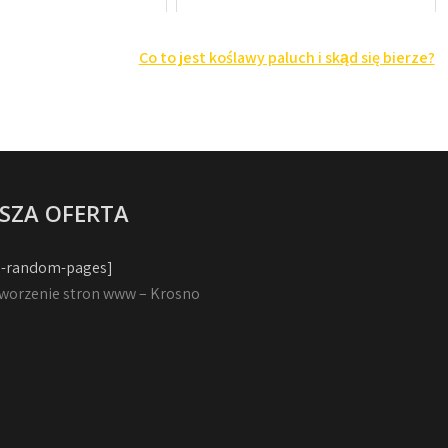
Co to jest koślawy paluch i skąd się bierze?
SZA OFERTA
-random-pages]
worzenie stron www – Krosno