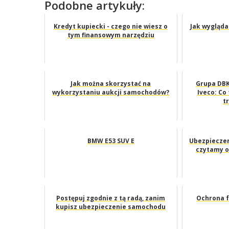
Podobne artykuły:
Kredyt kupiecki - czego nie wiesz o
Jak wygląd
tym finansowym narzędziu
Jak można skorzystać na
Grupa DBK
wykorzystaniu aukcji samochodów?
Iveco: Co
t
BMW E53 SUV E
Ubezpieczen
czytamy o
Postępuj zgodnie z tą radą, zanim
Ochrona 
kupisz ubezpieczenie samochodu