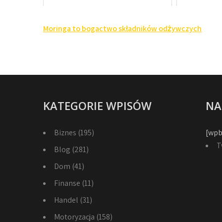
Nawigacja
Moringa to bogactwo składników odżywczych
wpisu
KATEGORIE WPISÓW
NA
Biznes
(195)
[wpb
T
Blog
(281)
Dom
(41)
Finanse
(11)
Handel
(31)
Motoryzacja
(158)