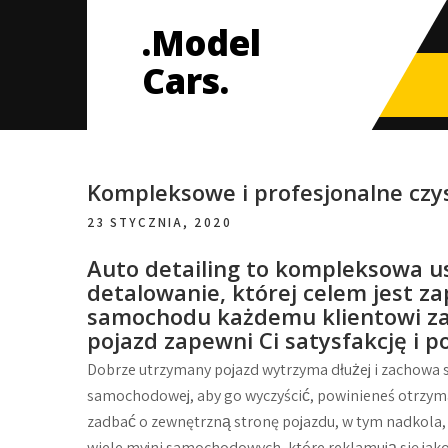
Skip
.Model
to
content
Cars.
Kompleksowe i profesjonalne cz
23 STYCZNIA, 2020
Auto detailing to kompleksowa us
detalowanie, której celem jest z
samochodu każdemu klientowi za 
pojazd zapewni Ci satysfakcję i 
Dobrze utrzymany pojazd wytrzyma dłużej i zachowa s
samochodowej, aby go wyczyścić, powinieneś otrzym
zadbać o zewnętrzną stronę pojazdu, w tym nadkola, 
wiele myjni samochodowych, które reklamują się jako