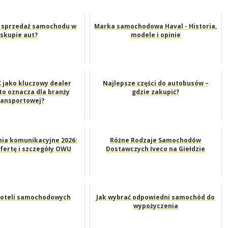
a sprzedaż samochodu w
Marka samochodowa Haval - Historia,
skupie aut?
modele i opinie
 jako kluczowy dealer
Najlepsze części do autobusów –
 to oznacza dla branży
gdzie zakupić?
ransportowej?
ia komunikacyjne 2026:
Różne Rodzaje Samochodów
fertę i szczegóły OWU
Dostawczych Iveco na Giełdzie
foteli samochodowych
Jak wybrać odpowiedni samochód do
wypożyczenia