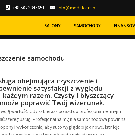
+48 5023345651
info@modelcars.pl
SALONY
SAMOCHODY
FINANSO
yszczenie samochodu
ługa obejmująca czyszczenie i
apewnienie satysfakcji z wyglądu
każdym razem. Czysty i błyszczący
pomoże poprawić Twój wizerunek.
woją wartość. Gdy zabierasz pojazd do profesjonalnej myjni
ać szereg usług. Profesjonalna myjnia samochodowa powinna
opony i wykończenia, aby auto wyglądało jak nowe. Istnieje
 profesjonalne, a następnie kierują pojazdem przez