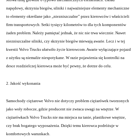
napędowy, skrzynia biegów, silniki i najważniejsze elementy mechaniczne
to elementy określane jako „niezniszczalne” przez kierowców i właścicieli
firm transportowych. Setki tysięcy kilometrów to dla tych komponentów
żaden problem. Należy pamiętać jednak, że nic nie trwa wiecznie. Nawet
niezniszczalne silniki, czy skrzynie biegów miewają awarie. Lecz i w tej
kwestii Volvo Trucks ułatwiło życie kierowcom. Awarie wyłączające pojazd
z użytku są niemalże niespotykane. W razie pojawienia się kontrolki na
desce rozdzielczej kierowca może być pewny, że dotrze do celu.
2. Jakość wykonania
Samochody ciężarowe Volvo nie dotyczy problem ciężarówek tworzonych
jako woły robocze, gdzie producent nie zwraca uwagi na wnętrze. W
ciężarówkach Volvo Trucks nie ma miejsca na tanie, plastikowe wnętrze,
czy brak bogatego wyposażenia. Dzięki temu kierowca podróżuje w
komfortowych warunkach.