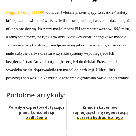
Ciągnik Volvo FH 500
to model świetnie prezentujący wszyst
k
ie 4 zalety,
które przed chwilą omówiliśmy. Milionowe przebiegi w tych
pojazdach
już
nikogo nie dziwią.
Pierwszy m
odel
z serii FH
zaprezentowano w 1993 roku,
a
samą serią mamy na rynku do dziś
. Kierowcy cenili początkowe modele
za niesamowitą trwałość, ponadprzeciętną jakość we wnętrzu, stosunkowo
małe zużycie paliwa oraz za wszystkie systemy wspomagające ich
bezpieczeństwo. Volvo kontynuuje serię FH do dzisiaj. Przez te 20 lat
szwedzka marka doprowadziła ten model do perfekcji. Kliknij link
powyżej i sprawdź, ile kosztuje legendarna ciężarówka Volvo. Zapraszamy!
Podobne artykuły:
Porady ekspertów dotyczące
Znajdź ekspertów
planu konsolidacji
zajmujących się regeneracją
zadłużenia
sprzętu hydraulicznego