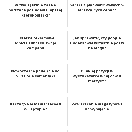
W twojej firmie zaszła
Garaże z płyt warstwowych w
potrzeba posiadania lepszej
atrakcyjnych cenach
kserokopiarki?
Lusterka reklamowe:
Jak sprawdzić, czy google
Odbicie sukcesu Twojej
zindeksował wszystkie posty
kampanii
na blogu?
Nowoczesne podejście do
O jakiej pozycji w
SEO i rola semantyki
wyszukiwarce w tej chwili
marzysz?
Dlaczego Nie Mam Internetu
Powierzchnie magazynowe
W Laptopie?
do wynajęcia