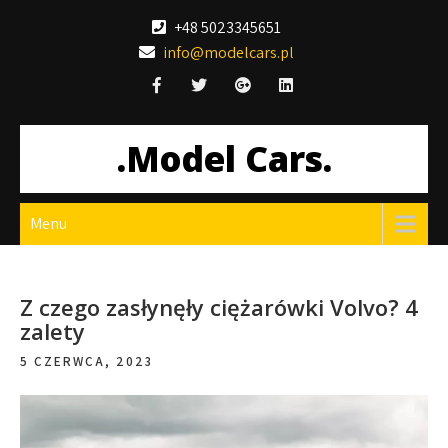
Skip
+48 5023345651
to
info@modelcars.pl
content
.Model Cars.
Menu
Z czego zasłynęły ciężarówki Volvo? 4
zalety
5 CZERWCA, 2023