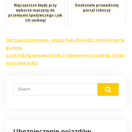
Najczęstsze błędy przy
Doskonale prowadzony
wyborze maszyny do
portal rolniczy
przemysłu spożywczego i jak
ich uniknąć
Nawigacja
Dieta bezglutenowa – wskazówki dla osób z nietolerancją
wpisu
glutenu
Czym różnią się samochody z napędem na przednią, tylną i
wszystkie koła?
Ubezpieczenie pojazdów