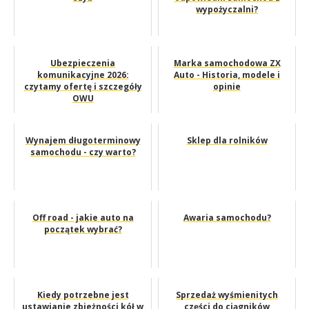
wypożyczalni?
Ubezpieczenia
Marka samochodowa ZX
komunikacyjne 2026:
Auto - Historia, modele i
czytamy ofertę i szczegóły
opinie
OWU
Wynajem długoterminowy
Sklep dla rolników
samochodu - czy warto?
Off road - jakie auto na
Awaria samochodu?
początek wybrać?
Kiedy potrzebne jest
Sprzedaż wyśmienitych
ustawianie zbieżności kół w
części do ciągników