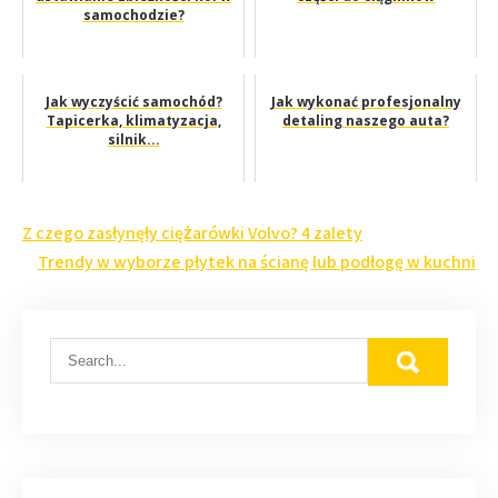
samochodzie?
Jak wyczyścić samochód?
Jak wykonać profesjonalny
Tapicerka, klimatyzacja,
detaling naszego auta?
silnik...
Nawigacja
Z czego zasłynęły ciężarówki Volvo? 4 zalety
wpisu
Trendy w wyborze płytek na ścianę lub podłogę w kuchni