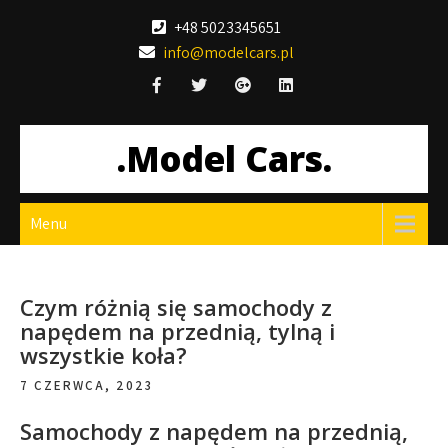
Skip
+48 5023345651
to
info@modelcars.pl
content
.Model Cars.
Menu
Czym różnią się samochody z
napędem na przednią, tylną i
wszystkie koła?
7 CZERWCA, 2023
Samochody z napędem na przednią,