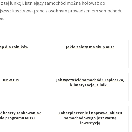
 tej funkcji, istniejący samochód można holować do
ejszysz koszty związane z osobnym prowadzeniem samochodu
e.
ep dla rolników
Jakie zalety ma skup aut?
BMW E39
Jak wyczyścić samochód? Tapicerka,
klimatyzacja, silnik...
yć koszty tankowania?
Zabezpieczenie i naprawa lakieru
 do programu MOYL
samochodowego jest ważną
inwestycją