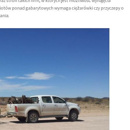
az stron takich firm, w których jest możliwość wynajęcia
dmiotów ponad gabarytowych wymaga ciężarówki czy przyczepy o
ania.