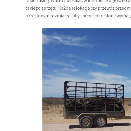
takich usług. Warto poszukać w Internecie ogłoszeń or
takiego sprzętu. Każda relokacja czy przewóz prze
określonym rozmiarze, aby spełnić określone wymag