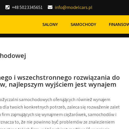
+48 5023345651
info@modelcars.pl
SALONY
SAMOCHODY
FINANSO
chodowej
nego i wszechstronnego rozwiązania do
w, najlepszym wyjściem jest wynajem
wypożyczalni samochodowych oferujących również wynajem
pcja dla twoich konkretnych potrzeb, zaleca się rozważenie zalet
 firm zajmujących się wynajmem ciężarówek, samochodów i
. Oznacza to, że nie powinno być problemów ze znalezieniem