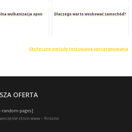
lna wulkanizacja opon
Dlaczego warto woskować samochód?
Skuteczne metody testowania oprogramowania
SZA OFERTA
-random-pages]
worzenie stron www – Krosno