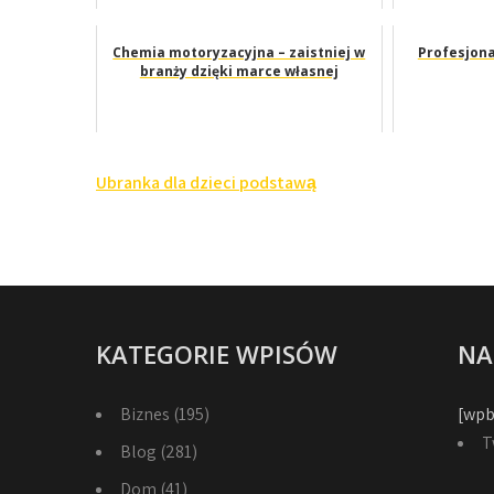
Chemia motoryzacyjna – zaistniej w
Profesjona
branży dzięki marce własnej
Nawigacja
Ubranka dla dzieci podstawą
wpisu
KATEGORIE WPISÓW
NA
Biznes
(195)
[wpb
T
Blog
(281)
Dom
(41)