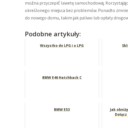
można przyczepić lawetę samochodową. Korzystając z
określonego miejsca bez problemów. Ponadto zmni
do nowego domu, takim jak paliwo lub opłaty drogow
Podobne artykuły:
Wszystko do LPG i o LPG
Skl
BMW E46 Hatchback C
BMW E53
Jak obniż
Dołącz