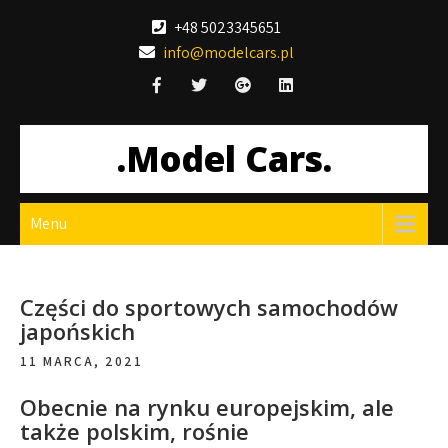
Skip
+48 5023345651
to
info@modelcars.pl
content
.Model Cars.
Menu
Części do sportowych samochodów
japońskich
11 MARCA, 2021
Obecnie na rynku europejskim, ale
także polskim, rośnie