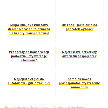
Grupa DBK jako kluczowy
Off road - jakie auto na
dealer Iveco: Co to oznacza
początek wybrać?
dla branży transportowej?
Preparaty do konserwacji
Najczęstsze przyczyny
podwozia - czy warto je
awarii turbosprężarek
stosować?
Najlepsze części do
Kompleksowe i
autobusów – gdzie zakupić?
profesjonalne czyszczenie
samochodu
Nawigacja
Prywatne przedszkole zaopiekuje się dzieckiem