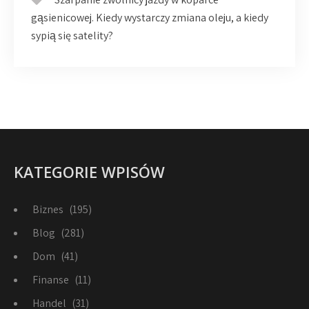
gąsienicowej. Kiedy wystarczy zmiana oleju, a kiedy
sypią się satelity?
KATEGORIE WPISÓW
Biznes
(195)
Blog
(281)
Dom
(41)
Finanse
(11)
Handel
(31)