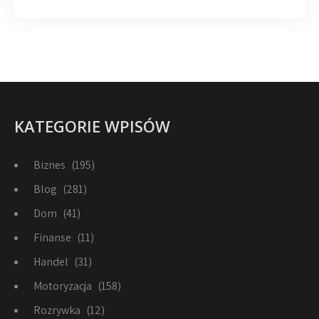
KATEGORIE WPISÓW
Biznes
(195)
Blog
(281)
Dom
(41)
Finanse
(11)
Handel
(31)
Motoryzacja
(158)
Rozrywka
(12)