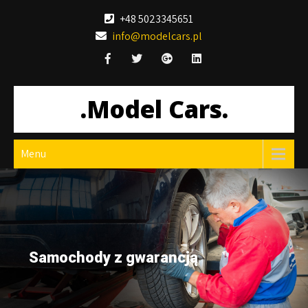
Skip
+48 5023345651
to
info@modelcars.pl
content
.Model Cars.
Menu
Samochody z gwarancją