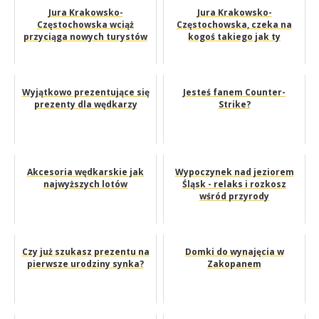
Jura Krakowsko-
Jura Krakowsko-
Częstochowska wciąż
Częstochowska, czeka na
przyciąga nowych turystów
kogoś takiego jak ty
Wyjątkowo prezentujące się
Jesteś fanem Counter-
prezenty dla wędkarzy
Strike?
Akcesoria wędkarskie jak
Wypoczynek nad jeziorem
najwyższych lotów
Śląsk - relaks i rozkosz
wśród przyrody
Czy już szukasz prezentu na
Domki do wynajęcia w
pierwsze urodziny synka?
Zakopanem