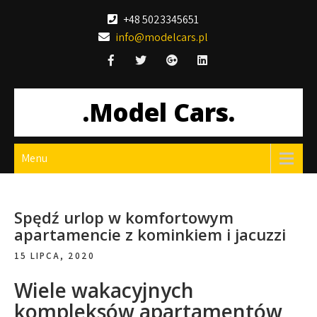
Skip
+48 5023345651
to
info@modelcars.pl
content
.Model Cars.
Menu
Spędź urlop w komfortowym
apartamencie z kominkiem i jacuzzi
15 LIPCA, 2020
Wiele wakacyjnych
kompleksów apartamentów