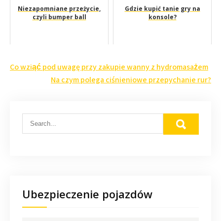
Niezapomniane przeżycie,
Gdzie kupić tanie gry na
czyli bumper ball
konsole?
Nawigacja
Co wziąć pod uwagę przy zakupie wanny z hydromasażem
wpisu
Na czym polega ciśnieniowe przepychanie rur?
Ubezpieczenie pojazdów