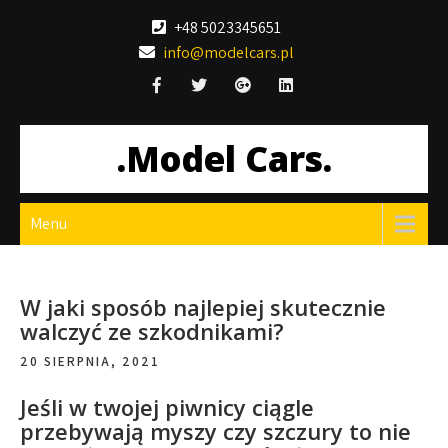
Skip
+48 5023345651
to
info@modelcars.pl
content
.Model Cars.
Menu
W jaki sposób najlepiej skutecznie
walczyć ze szkodnikami?
20 SIERPNIA, 2021
Jeśli w twojej piwnicy ciągle
przebywają myszy czy szczury to nie