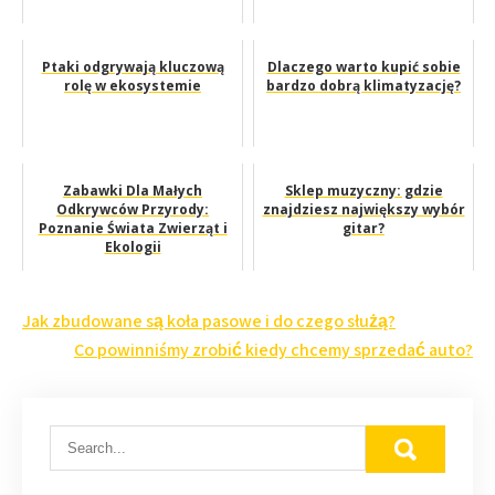
Ptaki odgrywają kluczową
Dlaczego warto kupić sobie
rolę w ekosystemie
bardzo dobrą klimatyzację?
Zabawki Dla Małych
Sklep muzyczny: gdzie
Odkrywców Przyrody:
znajdziesz największy wybór
Poznanie Świata Zwierząt i
gitar?
Ekologii
Nawigacja
Jak zbudowane są koła pasowe i do czego służą?
wpisu
Co powinniśmy zrobić kiedy chcemy sprzedać auto?