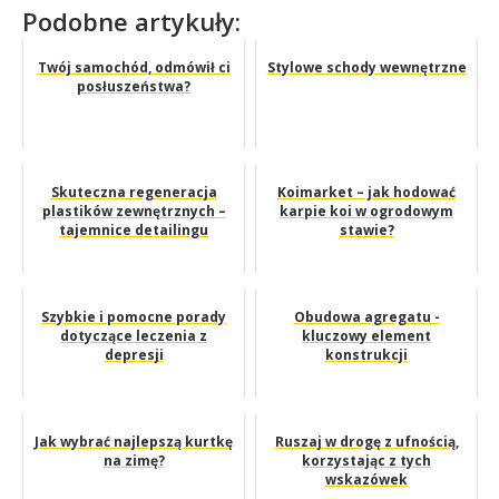
Podobne artykuły:
Twój samochód, odmówił ci
Stylowe schody wewnętrzne
posłuszeństwa?
Skuteczna regeneracja
Koimarket – jak hodować
plastików zewnętrznych –
karpie koi w ogrodowym
tajemnice detailingu
stawie?
Szybkie i pomocne porady
Obudowa agregatu -
dotyczące leczenia z
kluczowy element
depresji
konstrukcji
Jak wybrać najlepszą kurtkę
Ruszaj w drogę z ufnością,
na zimę?
korzystając z tych
wskazówek