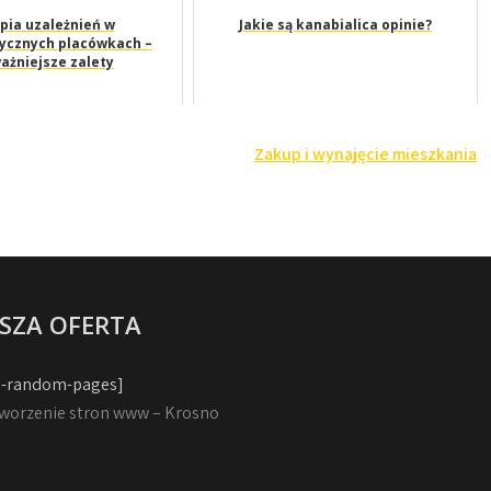
pia uzależnień w
Jakie są kanabialica opinie?
tycznych placówkach –
ażniejsze zalety
Zakup i wynajęcie mieszkania
SZA OFERTA
-random-pages]
worzenie stron www – Krosno