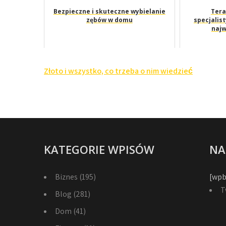
Bezpieczne i skuteczne wybielanie
Tera
zębów w domu
specjalis
najw
Nawigacja
Złoto i wszystko, co trzeba o nim wiedzieć
wpisu
KATEGORIE WPISÓW
NA
Biznes
(195)
[wpb
T
Blog
(281)
Dom
(41)