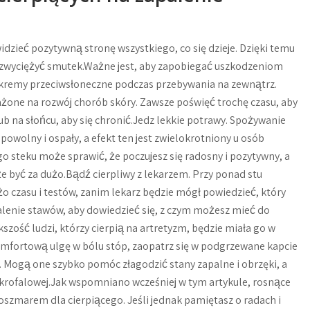
idzieć pozytywną stronę wszystkiego, co się dzieje. Dzięki temu
rzezwyciężyć smutek.Ważne jest, aby zapobiegać uszkodzeniom
remy przeciwsłoneczne podczas przebywania na zewnątrz.
żone na rozwój chorób skóry. Zawsze poświęć trochę czasu, aby
ub na słońcu, aby się chronić.Jedz lekkie potrawy. Spożywanie
powolny i ospały, a efekt ten jest zwielokrotniony u osób
go steku może sprawić, że poczujesz się radosny i pozytywny, a
e być za dużo.Bądź cierpliwy z lekarzem. Przy ponad stu
 czasu i testów, zanim lekarz będzie mógł powiedzieć, który
alenie stawów, aby dowiedzieć się, z czym możesz mieć do
szość ludzi, którzy cierpią na artretyzm, będzie miała go w
omfortową ulgę w bólu stóp, zaopatrz się w podgrzewane kapcie
ne. Mogą one szybko pomóc złagodzić stany zapalne i obrzęki, a
krofalowej.Jak wspomniano wcześniej w tym artykule, rosnące
zmarem dla cierpiącego. Jeśli jednak pamiętasz o radach i