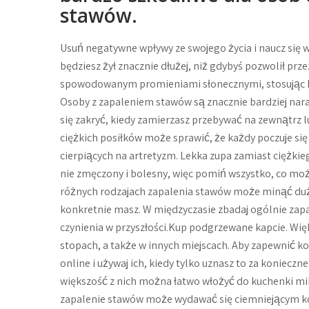
stawów.
Usuń negatywne wpływy ze swojego życia i naucz się w
będziesz żył znacznie dłużej, niż gdybyś pozwolił p
spowodowanym promieniami słonecznymi, stosując k
Osoby z zapaleniem stawów są znacznie bardziej nara
się zakryć, kiedy zamierzasz przebywać na zewnątrz l
ciężkich posiłków może sprawić, że każdy poczuje się 
cierpiących na artretyzm. Lekka zupa zamiast ciężkie
nie zmęczony i bolesny, więc pomiń wszystko, co moż
różnych rodzajach zapalenia stawów może minąć dużo
konkretnie masz. W międzyczasie zbadaj ogólnie zap
czynienia w przyszłości.Kup podgrzewane kapcie. Więk
stopach, a także w innych miejscach. Aby zapewnić k
online i używaj ich, kiedy tylko uznasz to za koniecz
większość z nich można łatwo włożyć do kuchenki mi
zapalenie stawów może wydawać się ciemniejącym kos