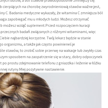
dnych butów, a ból stawów prawdopodobnie zmniejszy się.
ób cierpiących na chorobę zwyrodnieniową stawów ważne jest,
miny C. Badania medyczne wykazały, że witamina C zmniejsza ból
maga zapobiegać mu u młodych ludzi. Możesz otrzymać
lub możesz wziąć suplement.Przed rozpoczęciem kuracji
le sprzecznych badań związanych z różnymi witaminami, więc
Ciebie najbardziej korzystne. Twój lekarz będzie w stanie
go organizmu, a także jak często powinieneś je
le stawów, to zrobić sobie przerwę na wakacje lub zwykły czas
pszym sposobem na zaopatrzenie się w stary, dobry odpoczynek
et po prostu zdejmowanie telefonu z gniazdka i leżenie w łóżku
nnej rutyny.Miej pozytywne nastawienie.