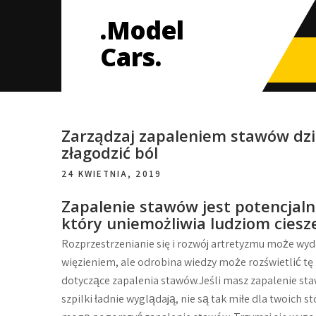
Skip
.Model
to
content
Cars.
Zarządzaj zapaleniem stawów dz
złagodzić ból
24 KWIETNIA, 2019
Zapalenie stawów jest potencjal
który uniemożliwia ludziom ciesze
Rozprzestrzenianie się i rozwój artretyzmu może wyda
więzieniem, ale odrobina wiedzy może rozświetlić tę 
dotyczące zapalenia stawów.Jeśli masz zapalenie st
szpilki ładnie wyglądają, nie są tak miłe dla twoich