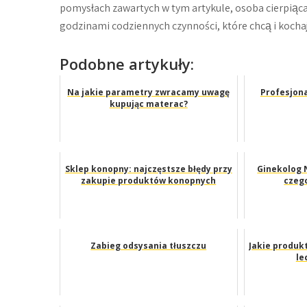
pomysłach zawartych w tym artykule, osoba cierpiąca 
godzinami codziennych czynności, które chcą i kochaj
Podobne artykuły:
Na jakie parametry zwracamy uwagę
Profesjona
kupując materac?
Sklep konopny: najczęstsze błędy przy
Ginekolog 
zakupie produktów konopnych
czeg
Zabieg odsysania tłuszczu
Jakie produk
le