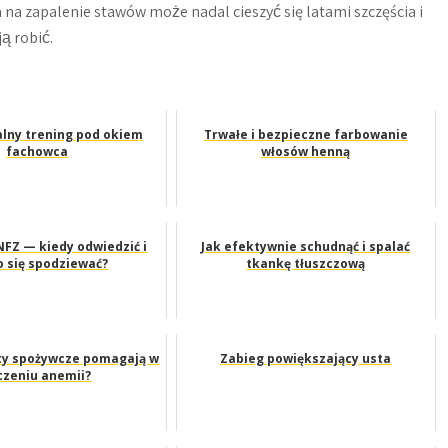
na zapalenie stawów może nadal cieszyć się latami szczęścia i
ą robić.
lny trening pod okiem
Trwałe i bezpieczne farbowanie
fachowca
włosów henną
NFZ — kiedy odwiedzić i
Jak efektywnie schudnąć i spalać
o się spodziewać?
tkankę tłuszczową
ty spożywcze pomagają w
Zabieg powiększający usta
czeniu anemii?