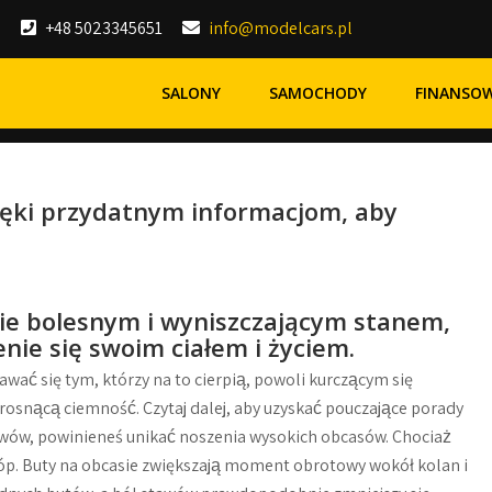
+48 5023345651
info@modelcars.pl
SALONY
SAMOCHODY
FINANSO
ięki przydatnym informacjom, aby
nie bolesnym i wyniszczającym stanem,
nie się swoim ciałem i życiem.
wać się tym, którzy na to cierpią, powoli kurczącym się
rosnącą ciemność. Czytaj dalej, aby uzyskać pouczające porady
awów, powinieneś unikać noszenia wysokich obcasów. Chociaż
 stóp. Buty na obcasie zwiększają moment obrotowy wokół kolan i