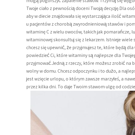
mogą pogorszyć zapalenie stawów. Trzymaj się wygo
Twoje ciało z pewnością doceni Twoją decyzję.Dla os
aby w diecie znajdowała się wystarczająca ilość wita
u pacjentów z chorobą zwyrodnieniową stawów i po
witaminę C z wielu owoców, takich jak pomarańcze, 
witaminowej skonsultuj się z lekarzem. Istnieje wie
chcesz się upewnić, że przyjmujesz te, które będą dla 
powiedzieć Ci, które witaminy są najlepsze dla Twoje
przyjmować.Jedną z rzeczy, które możesz zrobić na bó
wolny w domu. Chcesz odpoczynku i to dużo, a najle
jest wzięcie urlopu, o którym zawsze marzyłeś, a naw
przez kilka dni. To daje Twoim stawom ulgę od codzie